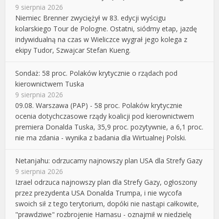
9 sierpnia 2026
Niemiec Brenner zwyciężył w 83. edycji wyścigu
kolarskiego Tour de Pologne. Ostatni, siódmy etap, jazdę
indywidualną na czas w Wieliczce wygrał jego kolega z
ekipy Tudor, Szwajcar Stefan Kueng.
Sondaż: 58 proc. Polaków krytycznie o rządach pod
kierownictwem Tuska
9 sierpnia 2026
09.08. Warszawa (PAP) - 58 proc. Polaków krytycznie
ocenia dotychczasowe rządy koalicji pod kierownictwem
premiera Donalda Tuska, 35,9 proc. pozytywnie, a 6,1 proc.
nie ma zdania - wynika z badania dla Wirtualnej Polski.
Netanjahu: odrzucamy najnowszy plan USA dla Strefy Gazy
9 sierpnia 2026
Izrael odrzuca najnowszy plan dla Strefy Gazy, ogłoszony
przez prezydenta USA Donalda Trumpa, i nie wycofa
swoich sił z tego terytorium, dopóki nie nastąpi całkowite,
"prawdziwe" rozbrojenie Hamasu - oznajmił w niedzielę