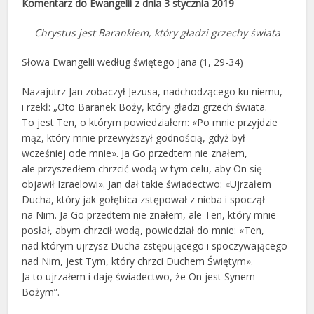
Komentarz do Ewangelii z dnia 3 stycznia 2019
Chrystus jest Barankiem, który gładzi grzechy świata
Słowa Ewangelii według świętego Jana (1, 29-34)
Nazajutrz Jan zobaczył Jezusa, nadchodzącego ku niemu,
i rzekł: „Oto Baranek Boży, który gładzi grzech świata.
To jest Ten, o którym powiedziałem: «Po mnie przyjdzie
mąż, który mnie przewyższył godnością, gdyż był
wcześniej ode mnie». Ja Go przedtem nie znałem,
ale przyszedłem chrzcić wodą w tym celu, aby On się
objawił Izraelowi». Jan dał takie świadectwo: «Ujrzałem
Ducha, który jak gołębica zstępował z nieba i spoczął
na Nim. Ja Go przedtem nie znałem, ale Ten, który mnie
posłał, abym chrzcił wodą, powiedział do mnie: «Ten,
nad którym ujrzysz Ducha zstępującego i spoczywającego
nad Nim, jest Tym, który chrzci Duchem Świętym».
Ja to ujrzałem i daję świadectwo, że On jest Synem
Bożym”.