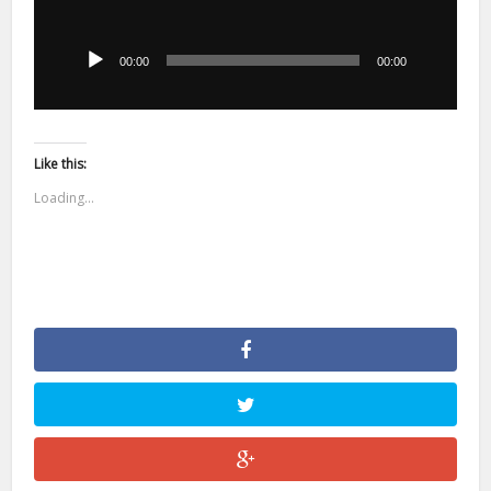
Odtwarzacz
plików
dźwiękowych
00:00
00:00
Like this:
Loading...