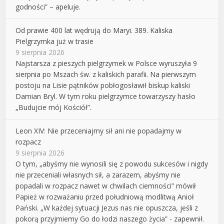
godności” – apeluje.
Od prawie 400 lat wędrują do Maryi. 389. Kaliska
Pielgrzymka już w trasie
9 sierpnia 2026
Najstarsza z pieszych pielgrzymek w Polsce wyruszyła 9
sierpnia po Mszach św. z kaliskich parafii. Na pierwszym
postoju na Lisie pątników pobłogosławił biskup kaliski
Damian Bryl. W tym roku pielgrzymce towarzyszy hasło
„Budujcie mój Kościół”.
Leon XIV: Nie przeceniajmy sił ani nie popadajmy w
rozpacz
9 sierpnia 2026
O tym, „abyśmy nie wynosili się z powodu sukcesów i nigdy
nie przeceniali własnych sił, a zarazem, abyśmy nie
popadali w rozpacz nawet w chwilach ciemności” mówił
Papież w rozważaniu przed południową modlitwą Anioł
Pański. „W każdej sytuacji Jezus nas nie opuszcza, jeśli z
pokorą przyjmiemy Go do łodzi naszego życia” - zapewnił.