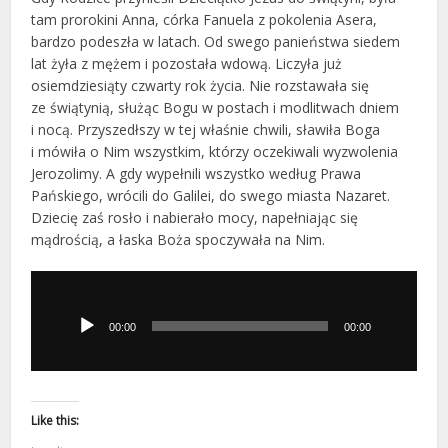
tam prorokini Anna, córka Fanuela z pokolenia Asera,
bardzo podeszła w latach. Od swego panieństwa siedem
lat żyła z mężem i pozostała wdową. Liczyła już
osiemdziesiąty czwarty rok życia. Nie rozstawała się
ze świątynią, służąc Bogu w postach i modlitwach dniem
i nocą. Przyszedłszy w tej właśnie chwili, sławiła Boga
i mówiła o Nim wszystkim, którzy oczekiwali wyzwolenia
Jerozolimy. A gdy wypełnili wszystko według Prawa
Pańskiego, wrócili do Galilei, do swego miasta Nazaret.
Dziecię zaś rosło i nabierało mocy, napełniając się
mądrością, a łaska Boża spoczywała na Nim.
Odtwarzacz
plików
dźwiękowych
00:00
00:00
Like this: