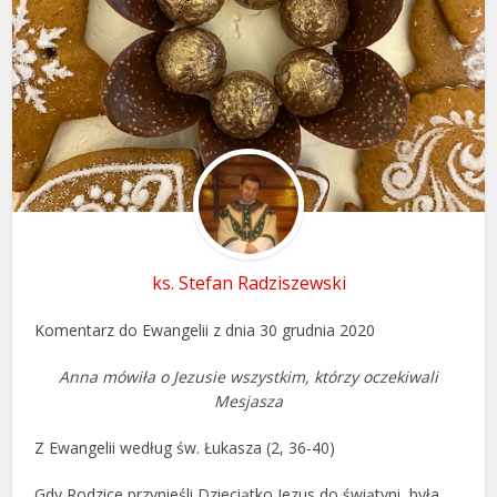
ks. Stefan Radziszewski
Komentarz do Ewangelii z dnia 30 grudnia 2020
Anna mówiła o Jezusie wszystkim, którzy oczekiwali
Mesjasza
Z Ewangelii według św. Łukasza (2, 36-40)
Gdy Rodzice przynieśli Dzieciątko Jezus do świątyni, była