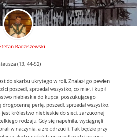
 Stefan Radziszewski
teusza (13, 44-52)
st do skarbu ukrytego w roli. Znalazł go pewien
ści poszedł, sprzedał wszystko, co miał, i kupił
ólestwo niebieskie do kupca, poszukującego
ną drogocenną perłę, poszedł, sprzedał wszystko,
ne jest królestwo niebieskie do sieci, zarzuconej
elkiego rodzaju. Gdy się napełniła, wyciągnęli
brali w naczynia, a złe odrzucili. Tak będzie przy
wyłączą złych spośród sprawiedliwych i wrzucą