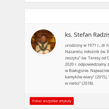
ks. Stefan Radzi
urodzony w 1971 r., dr h
Nazaretu; miłośnik św. B
zeszytu" św. Teresy od D
2020 r. odpowiedzialny 
w Białogonie. Najważnie
kamyków wiary" (2015), "
w niebo" (2018).
Pokaż wszystkie artykuły