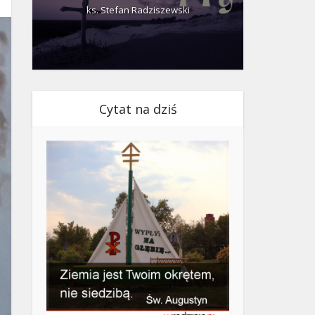
ks. Stefan Radziszewski
ks.
Cytat na dziś