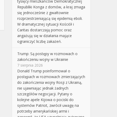
tysięcy mieszkańców Demokratycznej
Republiki Konga z domów, a kraj zmaga
się jednocześnie z gwałtownie
rozprzestrzeniającą się epidemią eboli.
W dramatycznej sytuacji Kościół i
Caritas dostarczają pomoc oraz
angażują się w działania mające
ograniczyć liczbę zakażeń.
Trump: Są postępy w rozmowach o
zakończeniu wojny w Ukrainie
7 sierpnia 2026
Donald Trump poinformował o
postępach w rozmowach zmierzających
do zakończenia wojny Rosji z Ukrainą,
nie ujawniając jednak żadnych
szczegółów negocjacji. Pytany o
kolejne apele Kijowa o pociski do
systemów Patriot, zwrócił uwagę na
potrzeby amerykańskiej armii i
zapewnił, że USA uzupełniają zużywane