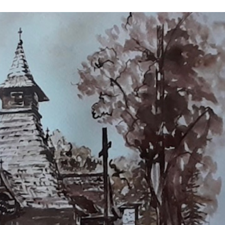
Stefan Radziszewski
ks. Stefan Radziszewski