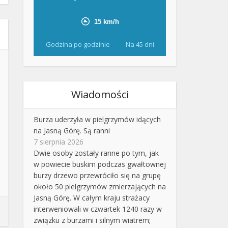
Godzina po godzinie
Na 45 dni
Wiadomości
Burza uderzyła w pielgrzymów idących
na Jasną Górę. Są ranni
7 sierpnia 2026
Dwie osoby zostały ranne po tym, jak
w powiecie buskim podczas gwałtownej
burzy drzewo przewróciło się na grupę
około 50 pielgrzymów zmierzających na
Jasną Górę. W całym kraju strażacy
interweniowali w czwartek 1240 razy w
związku z burzami i silnym wiatrem;