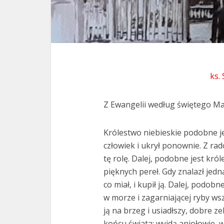
ks.
Z Ewangelii według świętego Ma
Królestwo niebieskie podobne je
człowiek i ukrył ponownie. Z rado
tę rolę. Dalej, podobne jest kr
pięknych pereł. Gdy znalazł jed
co miał, i kupił ją. Dalej, podob
w morze i zagarniającej ryby wsz
ją na brzeg i usiadłszy, dobre ze
końcu świata: wyjdą aniołowie, 