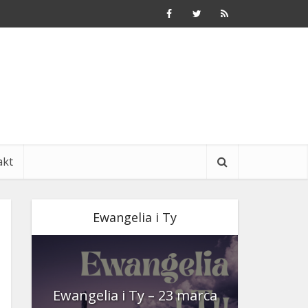
akt
Ewangelia i Ty
nia
Ewangelia i Ty – 23 marca
Ewangeli