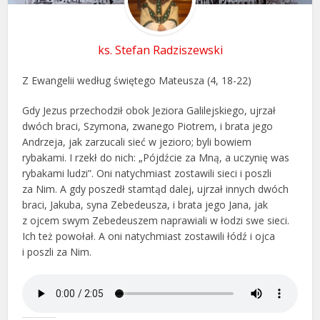
ks. Stefan Radziszewski
Z Ewangelii według świętego Mateusza (4, 18-22)
Gdy Jezus przechodził obok Jeziora Galilejskiego, ujrzał
dwóch braci, Szymona, zwanego Piotrem, i brata jego
Andrzeja, jak zarzucali sieć w jezioro; byli bowiem
rybakami. I rzekł do nich: „Pójdźcie za Mną, a uczynię was
rybakami ludzi”. Oni natychmiast zostawili sieci i poszli
za Nim. A gdy poszedł stamtąd dalej, ujrzał innych dwóch
braci, Jakuba, syna Zebedeusza, i brata jego Jana, jak
z ojcem swym Zebedeuszem naprawiali w łodzi swe sieci.
Ich też powołał. A oni natychmiast zostawili łódź i ojca
i poszli za Nim.