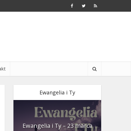
akt
Ewangelia i Ty
nia
Ewangelia i Ty – 23 marca
Ewangeli