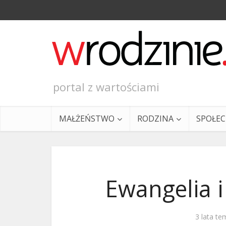
portal z wartościami
MAŁŻEŃSTWO
RODZINA
SPOŁE
Ewangelia i
Ewangeli
3 lata te