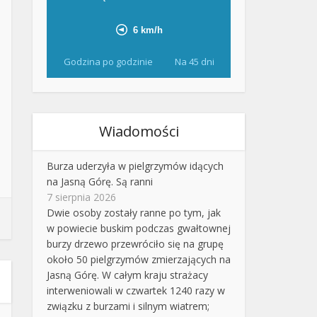
Godzina po godzinie
Na 45 dni
Wiadomości
Burza uderzyła w pielgrzymów idących
na Jasną Górę. Są ranni
7 sierpnia 2026
Dwie osoby zostały ranne po tym, jak
w powiecie buskim podczas gwałtownej
burzy drzewo przewróciło się na grupę
około 50 pielgrzymów zmierzających na
Jasną Górę. W całym kraju strażacy
interweniowali w czwartek 1240 razy w
związku z burzami i silnym wiatrem;