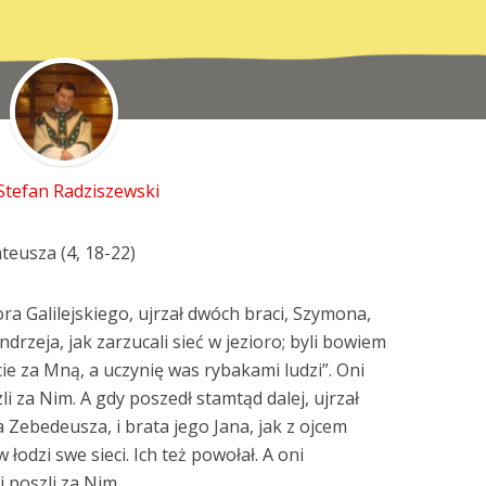
 Stefan Radziszewski
teusza (4, 18-22)
ra Galilejskiego, ujrzał dwóch braci, Szymona,
drzeja, jak zarzucali sieć w jezioro; byli bowiem
źcie za Mną, a uczynię was rybakami ludzi”. Oni
zli za Nim. A gdy poszedł stamtąd dalej, ujrzał
 Zebedeusza, i brata jego Jana, jak z ojcem
odzi swe sieci. Ich też powołał. A oni
i poszli za Nim.