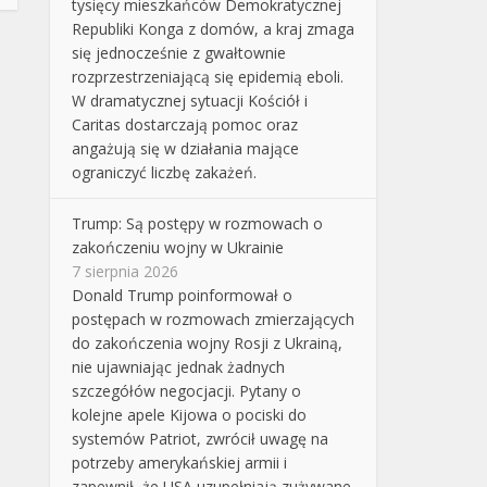
tysięcy mieszkańców Demokratycznej
Republiki Konga z domów, a kraj zmaga
się jednocześnie z gwałtownie
rozprzestrzeniającą się epidemią eboli.
W dramatycznej sytuacji Kościół i
Caritas dostarczają pomoc oraz
angażują się w działania mające
ograniczyć liczbę zakażeń.
Trump: Są postępy w rozmowach o
zakończeniu wojny w Ukrainie
7 sierpnia 2026
Donald Trump poinformował o
postępach w rozmowach zmierzających
do zakończenia wojny Rosji z Ukrainą,
nie ujawniając jednak żadnych
szczegółów negocjacji. Pytany o
kolejne apele Kijowa o pociski do
systemów Patriot, zwrócił uwagę na
potrzeby amerykańskiej armii i
zapewnił, że USA uzupełniają zużywane