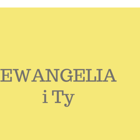
Stefan Radziszewski
ks. Stefan Radziszewski