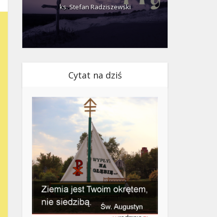
ks. Stefan Radziszewski
ks.
Cytat na dziś