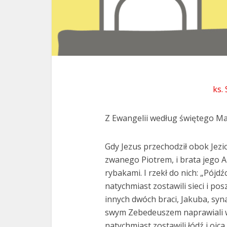
ks.
Z Ewangelii według świętego Ma
Gdy Jezus przechodził obok Jezio
zwanego Piotrem, i brata jego An
rybakami. I rzekł do nich: „Pójd
natychmiast zostawili sieci i pos
innych dwóch braci, Jakuba, syna
swym Zebedeuszem naprawiali w ł
natychmiast zostawili łódź i ojca 