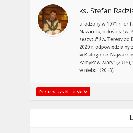
ks. Stefan Radzi
urodzony w 1971 r., dr h
Nazaretu; miłośnik św. B
zeszytu" św. Teresy od D
2020 r. odpowiedzialny 
w Białogonie. Najważnie
kamyków wiary" (2015), "
w niebo" (2018).
Pokaż wszystkie artykuły
L