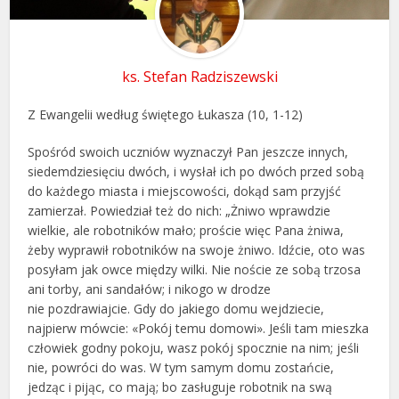
ks. Stefan Radziszewski
Z Ewangelii według świętego Łukasza (10, 1-12)
Spośród swoich uczniów wyznaczył Pan jeszcze innych,
siedemdziesięciu dwóch, i wysłał ich po dwóch przed sobą
do każdego miasta i miejscowości, dokąd sam przyjść
zamierzał. Powiedział też do nich: „Żniwo wprawdzie
wielkie, ale robotników mało; proście więc Pana żniwa,
żeby wyprawił robotników na swoje żniwo. Idźcie, oto was
posyłam jak owce między wilki. Nie noście ze sobą trzosa
ani torby, ani sandałów; i nikogo w drodze
nie pozdrawiajcie. Gdy do jakiego domu wejdziecie,
najpierw mówcie: «Pokój temu domowi». Jeśli tam mieszka
człowiek godny pokoju, wasz pokój spocznie na nim; jeśli
nie, powróci do was. W tym samym domu zostańcie,
jedząc i pijąc, co mają; bo zasługuje robotnik na swą