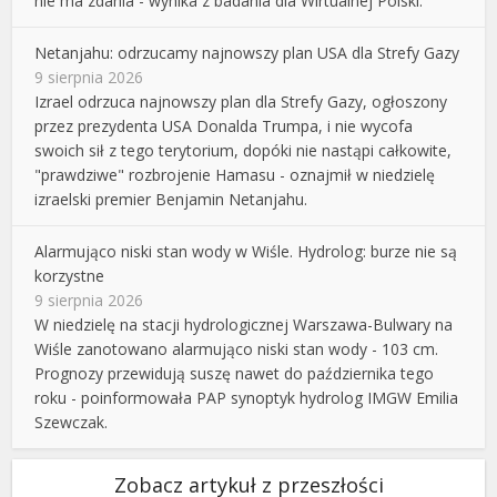
nie ma zdania - wynika z badania dla Wirtualnej Polski.
Netanjahu: odrzucamy najnowszy plan USA dla Strefy Gazy
9 sierpnia 2026
Izrael odrzuca najnowszy plan dla Strefy Gazy, ogłoszony
przez prezydenta USA Donalda Trumpa, i nie wycofa
swoich sił z tego terytorium, dopóki nie nastąpi całkowite,
"prawdziwe" rozbrojenie Hamasu - oznajmił w niedzielę
izraelski premier Benjamin Netanjahu.
Alarmująco niski stan wody w Wiśle. Hydrolog: burze nie są
korzystne
9 sierpnia 2026
W niedzielę na stacji hydrologicznej Warszawa-Bulwary na
Wiśle zanotowano alarmująco niski stan wody - 103 cm.
Prognozy przewidują suszę nawet do października tego
roku - poinformowała PAP synoptyk hydrolog IMGW Emilia
Szewczak.
Zobacz artykuł z przeszłości