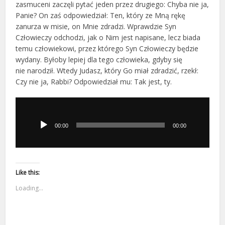
zasmuceni zaczęli pytać jeden przez drugiego: Chyba nie ja,
Panie? On zaś odpowiedział: Ten, który ze Mną rękę
zanurza w misie, on Mnie zdradzi. Wprawdzie Syn
Człowieczy odchodzi, jak o Nim jest napisane, lecz biada
temu człowiekowi, przez którego Syn Człowieczy będzie
wydany. Byłoby lepiej dla tego człowieka, gdyby się
nie narodził. Wtedy Judasz, który Go miał zdradzić, rzekł:
Czy nie ja, Rabbi? Odpowiedział mu: Tak jest, ty.
Odtwarzacz
plików
dźwiękowych
00:00
00:00
Like this:
Loading...