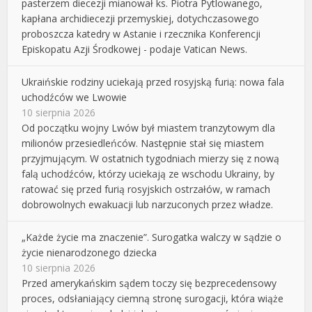
pasterzem diecezji mianował ks. Piotra Pytlowanego,
kapłana archidiecezji przemyskiej, dotychczasowego
proboszcza katedry w Astanie i rzecznika Konferencji
Episkopatu Azji Środkowej - podaje Vatican News.
Ukraińskie rodziny uciekają przed rosyjską furią: nowa fala
uchodźców we Lwowie
10 sierpnia 2026
Od początku wojny Lwów był miastem tranzytowym dla
milionów przesiedleńców. Następnie stał się miastem
przyjmującym. W ostatnich tygodniach mierzy się z nową
falą uchodźców, którzy uciekają ze wschodu Ukrainy, by
ratować się przed furią rosyjskich ostrzałów, w ramach
dobrowolnych ewakuacji lub narzuconych przez władze.
„Każde życie ma znaczenie”. Surogatka walczy w sądzie o
życie nienarodzonego dziecka
10 sierpnia 2026
Przed amerykańskim sądem toczy się bezprecedensowy
proces, odsłaniający ciemną stronę surogacji, która wiąże