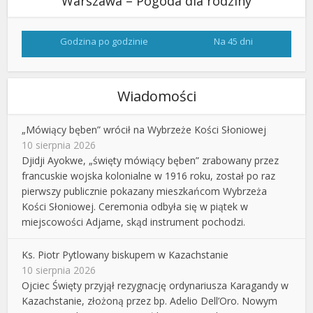
Warszawa – Pogoda dla rodziny
Godzina po godzinie
Na 45 dni
Wiadomości
„Mówiący bęben” wrócił na Wybrzeże Kości Słoniowej
10 sierpnia 2026
Djidji Ayokwe, „święty mówiący bęben” zrabowany przez
francuskie wojska kolonialne w 1916 roku, został po raz
pierwszy publicznie pokazany mieszkańcom Wybrzeża
Kości Słoniowej. Ceremonia odbyła się w piątek w
miejscowości Adjame, skąd instrument pochodzi.
Ks. Piotr Pytlowany biskupem w Kazachstanie
10 sierpnia 2026
Ojciec Święty przyjął rezygnację ordynariusza Karagandy w
Kazachstanie, złożoną przez bp. Adelio Dell’Oro. Nowym