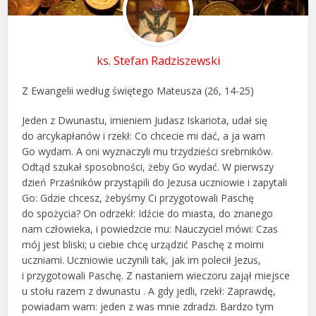
ks. Stefan Radziszewski
Z Ewangelii według świętego Mateusza (26, 14-25)
Jeden z Dwunastu, imieniem Judasz Iskariota, udał się
do arcykapłanów i rzekł: Co chcecie mi dać, a ja wam
Go wydam. A oni wyznaczyli mu trzydzieści srebrników.
Odtąd szukał sposobności, żeby Go wydać. W pierwszy
dzień Przaśników przystąpili do Jezusa uczniowie i zapytali
Go: Gdzie chcesz, żebyśmy Ci przygotowali Paschę
do spożycia? On odrzekł: Idźcie do miasta, do znanego
nam człowieka, i powiedzcie mu: Nauczyciel mówi: Czas
mój jest bliski; u ciebie chcę urządzić Paschę z moimi
uczniami. Uczniowie uczynili tak, jak im polecił Jezus,
i przygotowali Paschę. Z nastaniem wieczoru zajął miejsce
u stołu razem z dwunastu . A gdy jedli, rzekł: Zaprawdę,
powiadam wam: jeden z was mnie zdradzi. Bardzo tym