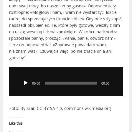
nam swej oliwy, bo nasze lampy gasną». Odpowiedziały
roztropne: «Mogłoby i nam, i wam nie wystarczyć. Idźcie
raczej do sprzedających i kupcie sobie». Gdy one szły kupić,
nadszedł oblubieniec. Te, które były gotowe, weszły z nim
na ucztę weselną i drzwi zamknięto. W końcu nadchodzą
i pozostałe panny, prosząc: «Panie, panie, otwórz nam».
Lecz on odpowiedział: «Zaprawdę powiadam wam,
nie znam was». Czuwajcie więc, bo nie znacie dnia ani
godziny”.
Odtwarzacz
plików
dźwiękowych
00:00
00:00
Foto: By Silar, CC BY-SA 4.0, commons.wikimedia.org
Like this: