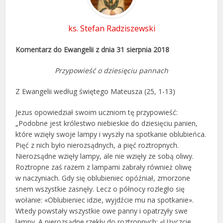
ks. Stefan Radziszewski
Komentarz do Ewangelii z dnia 31 sierpnia 2018
Przypowieść o dziesięciu pannach
Z Ewangelii według świętego Mateusza (25, 1-13)
Jezus opowiedział swoim uczniom tę przypowieść:
„Podobne jest królestwo niebieskie do dziesięciu panien,
które wzięły swoje lampy i wyszły na spotkanie oblubieńca.
Pięć z nich było nierozsądnych, a pięć roztropnych.
Nierozsądne wzięły lampy, ale nie wzięły ze sobą oliwy.
Roztropne zaś razem z lampami zabrały również oliwę
w naczyniach. Gdy się oblubieniec opóźniał, zmorzone
snem wszystkie zasnęły. Lecz o północy rozległo się
wołanie: «Oblubieniec idzie, wyjdźcie mu na spotkanie».
Wtedy powstały wszystkie owe panny i opatrzyły swe
lampy. A nierozsądne rzekły do roztropnych: «Użyczcie