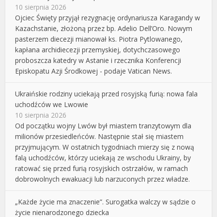
10 sierpnia 2026
Ojciec Święty przyjął rezygnację ordynariusza Karagandy w
Kazachstanie, złożoną przez bp. Adelio Dell’Oro. Nowym
pasterzem diecezji mianował ks. Piotra Pytlowanego,
kapłana archidiecezji przemyskiej, dotychczasowego
proboszcza katedry w Astanie i rzecznika Konferencji
Episkopatu Azji Środkowej - podaje Vatican News.
Ukraińskie rodziny uciekają przed rosyjską furią: nowa fala
uchodźców we Lwowie
10 sierpnia 2026
Od początku wojny Lwów był miastem tranzytowym dla
milionów przesiedleńców. Następnie stał się miastem
przyjmującym. W ostatnich tygodniach mierzy się z nową
falą uchodźców, którzy uciekają ze wschodu Ukrainy, by
ratować się przed furią rosyjskich ostrzałów, w ramach
dobrowolnych ewakuacji lub narzuconych przez władze.
„Każde życie ma znaczenie”. Surogatka walczy w sądzie o
życie nienarodzonego dziecka