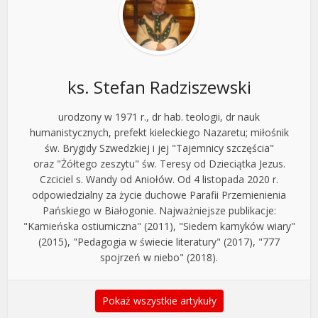
ks. Stefan Radziszewski
urodzony w 1971 r., dr hab. teologii, dr nauk
humanistycznych, prefekt kieleckiego Nazaretu; miłośnik
św. Brygidy Szwedzkiej i jej "Tajemnicy szczęścia"
oraz "Żółtego zeszytu" św. Teresy od Dzieciątka Jezus.
Czciciel s. Wandy od Aniołów. Od 4 listopada 2020 r.
odpowiedzialny za życie duchowe Parafii Przemienienia
Pańskiego w Białogonie. Najważniejsze publikacje:
"Kamieńska ostiumiczna" (2011), "Siedem kamyków wiary"
(2015), "Pedagogia w świecie literatury" (2017), "777
spojrzeń w niebo" (2018).
Pokaż wszystkie artykuły