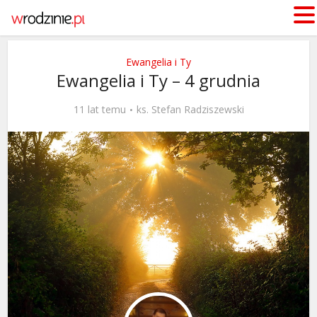
Ewangelia i Ty
Ewangelia i Ty – 4 grudnia
11 lat temu
ks. Stefan Radziszewski