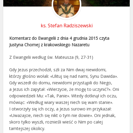
ks. Stefan Radziszewski
Komentarz do Ewangelii z dnia 4 grudnia 2015 czyta
Justyna Chomej z krakowskiego Nazaretu
Z Ewangelii według św. Mateusza (9, 27-31)
Gdy Jezus przechodził, szli za Nim dwaj niewidomi,
którzy głośno wołali: «Ulituj się nad nami, Synu Dawida».
Gdy wszedł do domu, niewidomi przystąpili do Niego,
a Jezus ich zapytał: «Wierzycie, że mogę to uczynić?». Oni
odpowiedzieli Mu: «Tak, Panie». Wtedy dotknął ich oczu,
mówiąc: «Według wiary waszej niech się wam stanie».
I otworzyły się ich oczy, a Jezus surowo im przykazał:
«Uważajcie, niech się nikt o tym nie dowie». Oni jednak,
skoro tylko wyszli, roznieśli wieść o Nim po całej
tamtejszej okolicy.