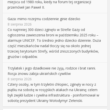
miejscu od 1980 roku, kiedy na forum tej organizacji
przemówił Jan Paweł II.
Gaza: mimo rozejmu codziennie ginie dziecko
8 sierpnia 2026
Co najmniej 300 dzieci zginęło w Strefie Gazy od
ogłoszenia zawieszenia broni w październiku 2025 roku –
alarmuje UNICEF. To średnio jedno dziecko dziennie. Duża
część mieszkańców nadal tłoczy się na około jednej
trzeciej terytorium Strefy, wśród zniszczonych budynków,
gruzów i odpadów.
Trzylatek i jego dziadkowie nie żyją, rodzice i brat ranni.
Rosja znowu zabija ukraińskich cywilów
8 sierpnia 2026
Cztery osoby, w tym trzyletni chłopiec, zginęły w nocy z
piątku na sobotę w rosyjskich atakach na Ukrainę; celem
byli zwykli ludzie i cywilna infrastruktura - poinformował w
sobotę prezydent Ukrainy Wołodymyr Zełenski.