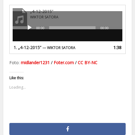
„4-12-2015”
WIKTOR SATORA
00:00
00:00
Odtwarzacz
plików
dźwiękowych
1.
„4-12-2015”
1:38
— WIKTOR SATORA
Foto:
midlander1231
/
Foter.com
/
CC BY-NC
Like this:
Loading...