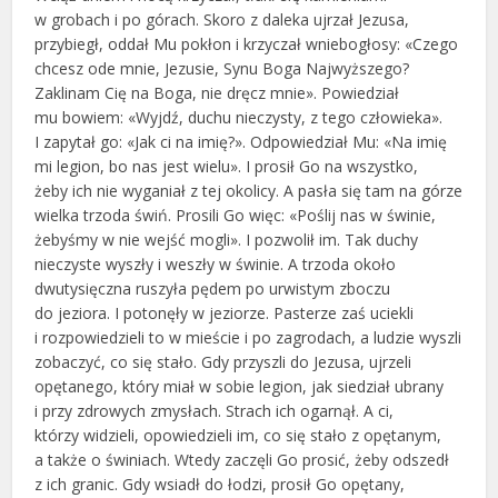
w grobach i po górach. Skoro z daleka ujrzał Jezusa,
przybiegł, oddał Mu pokłon i krzyczał wniebogłosy: «Czego
chcesz ode mnie, Jezusie, Synu Boga Najwyższego?
Zaklinam Cię na Boga, nie dręcz mnie». Powiedział
mu bowiem: «Wyjdź, duchu nieczysty, z tego człowieka».
I zapytał go: «Jak ci na imię?». Odpowiedział Mu: «Na imię
mi legion, bo nas jest wielu». I prosił Go na wszystko,
żeby ich nie wyganiał z tej okolicy. A pasła się tam na górze
wielka trzoda świń. Prosili Go więc: «Poślij nas w świnie,
żebyśmy w nie wejść mogli». I pozwolił im. Tak duchy
nieczyste wyszły i weszły w świnie. A trzoda około
dwutysięczna ruszyła pędem po urwistym zboczu
do jeziora. I potonęły w jeziorze. Pasterze zaś uciekli
i rozpowiedzieli to w mieście i po zagrodach, a ludzie wyszli
zobaczyć, co się stało. Gdy przyszli do Jezusa, ujrzeli
opętanego, który miał w sobie legion, jak siedział ubrany
i przy zdrowych zmysłach. Strach ich ogarnął. A ci,
którzy widzieli, opowiedzieli im, co się stało z opętanym,
a także o świniach. Wtedy zaczęli Go prosić, żeby odszedł
z ich granic. Gdy wsiadł do łodzi, prosił Go opętany,