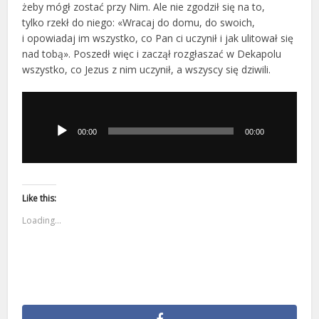
żeby mógł zostać przy Nim. Ale nie zgodził się na to,
tylko rzekł do niego: «Wracaj do domu, do swoich,
i opowiadaj im wszystko, co Pan ci uczynił i jak ulitował się
nad tobą». Poszedł więc i zaczął rozgłaszać w Dekapolu
wszystko, co Jezus z nim uczynił, a wszyscy się dziwili.
Odtwarzacz
plików
dźwiękowych
00:00
00:00
Like this:
Loading...