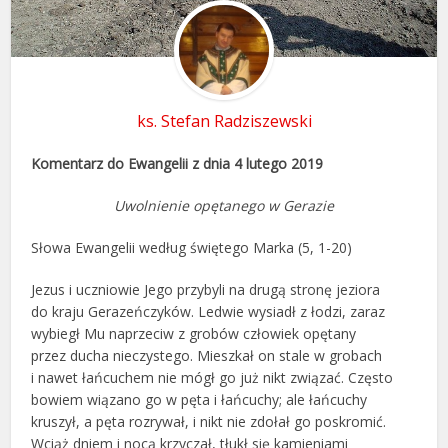
ks. Stefan Radziszewski
Komentarz do Ewangelii z dnia 4 lutego 2019
Uwolnienie opętanego w Gerazie
Słowa Ewangelii według świętego Marka (5, 1-20)
Jezus i uczniowie Jego przybyli na drugą stronę jeziora
do kraju Gerazeńczyków. Ledwie wysiadł z łodzi, zaraz
wybiegł Mu naprzeciw z grobów człowiek opętany
przez ducha nieczystego. Mieszkał on stale w grobach
i nawet łańcuchem nie mógł go już nikt związać. Często
bowiem wiązano go w pęta i łańcuchy; ale łańcuchy
kruszył, a pęta rozrywał, i nikt nie zdołał go poskromić.
Wciąż dniem i nocą krzyczał, tłukł się kamieniami