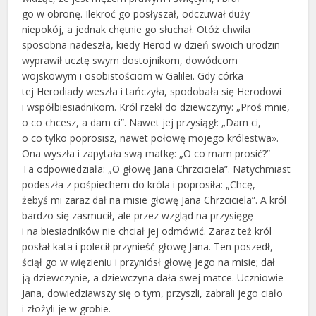
go w obronę. Ilekroć go posłyszał, odczuwał duży
niepokój, a jednak chętnie go słuchał. Otóż chwila
sposobna nadeszła, kiedy Herod w dzień swoich urodzin
wyprawił ucztę swym dostojnikom, dowódcom
wojskowym i osobistościom w Galilei. Gdy córka
tej Herodiady weszła i tańczyła, spodobała się Herodowi
i współbiesiadnikom. Król rzekł do dziewczyny: „Proś mnie,
o co chcesz, a dam ci”. Nawet jej przysiągł: „Dam ci,
o co tylko poprosisz, nawet połowę mojego królestwa».
Ona wyszła i zapytała swą matkę: „O co mam prosić?”
Ta odpowiedziała: „O głowę Jana Chrzciciela”. Natychmiast
podeszła z pośpiechem do króla i poprosiła: „Chcę,
żebyś mi zaraz dał na misie głowę Jana Chrzciciela”. A król
bardzo się zasmucił, ale przez wzgląd na przysięgę
i na biesiadników nie chciał jej odmówić. Zaraz też król
posłał kata i polecił przynieść głowę Jana. Ten poszedł,
ściął go w więzieniu i przyniósł głowę jego na misie; dał
ją dziewczynie, a dziewczyna dała swej matce. Uczniowie
Jana, dowiedziawszy się o tym, przyszli, zabrali jego ciało
i złożyli je w grobie.