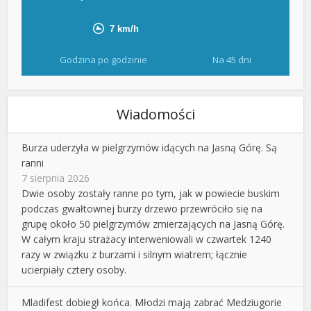
Godzina po godzinie
Na 45 dni
Wiadomości
Burza uderzyła w pielgrzymów idących na Jasną Górę. Są
ranni
7 sierpnia 2026
Dwie osoby zostały ranne po tym, jak w powiecie buskim
podczas gwałtownej burzy drzewo przewróciło się na
grupę około 50 pielgrzymów zmierzających na Jasną Górę.
W całym kraju strażacy interweniowali w czwartek 1240
razy w związku z burzami i silnym wiatrem; łącznie
ucierpiały cztery osoby.
Mladifest dobiegł końca. Młodzi mają zabrać Medziugorie