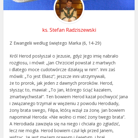
ks. Stefan Radziszewski
Z Ewangelii według świętego Marka (6, 14-29)
Król Herod posłyszał o Jezusie, gdyż Jego imię nabrało
rozgłosu, i mówił: „Jan Chrzciciel powstał z martwych
i dlatego moce cudotwórcze działają w nim”. Inni zaś
mówili: „To jest Eliasz”; jeszcze inni utrzymywali,
że to prorok, jak jeden z dawnych proroków. Herod,
słysząc to, mawiał: „To Jan, którego ściąć kazałem,
zmartwychwstał”. Ten bowiem Herod kazał pochwycić Jana
i związanego trzymał w więzieniu z powodu Herodiady,
żony brata swego, Filipa, którą wziął za żonę. Jan bowiem
napominał Heroda: «Nie wolno ci mieć żony twego brata”.
A Herodiada zawzięła się na niego i chciała go zgładzić,
lecz nie mogła. Herod bowiem czuł lęk przed Janem,
widząc, że jest mężem prawym i świętym, i brał