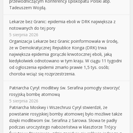
przewodniczącym Konferencji Episkopatu Polski abp.
Tadeuszem Wojdą.
Lekarze bez Granic: epidemia eboli w DRK największa z
notowanych do tej pory
5 sierpnia 2026
Organizacja Lekarze bez Granic poinformowała w środę,
że w Demokratycznej Republice Konga (DRK) trwa
największa epidemia gorączki krwotocznej eboli, jaką
kiedykolwiek odnotowano w tym kraju. W ciągu 11 tygodni
od ogłoszenia epidemii zmarło prawie 1,5 tys. osób;
choroba wciąż się rozprzestrzenia.
Patriarcha Cyryl: modlitwy św. Serafina pomogły stworzyć
rosyjską bombę atomową
5 sierpnia 2026
Patriarcha Moskwy i Wszechrusi Cyryl stwierdził, że
powstanie rosyjskiej bomby atomowej było możliwe także
dzięki modlitwom św. Serafina z Sarowa. Słowa te padły
podczas uroczystego nabożeństwa w klasztorze Trójcy