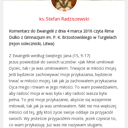
ks. Stefan Radziszewski
Komentarz do Ewangelii z dnia 4 marca 2016 czyta Rima
Dulko z Gimnazjum im. P. K. Brzostowskiego w Turgielach
(rejon solecznicki, Litwa)
Z Ewangelii według świętego Jana (15, 9-17)
Jezus powiedział do swoich uczniów: «Jak Mnie umiłował
Ojciec, tak i Ja was umiłowałem. Trwajcie w miłości mojej.
Jeśli będziecie zachowywać moje przykazania, będziecie
trwać w miłości mojej, tak jak Ja zachowałem przykazania
Ojca mego i trwam w Jego miłości. To wam powiedziałem,
aby radość moja w was była i aby radość wasza była
pełna. To jest moje przykazanie, abyście się wzajemnie
miłowali, tak jak Ja was umiłowałem. Nikt nie ma większej
miłości od tej, gdy ktoś życie swoje oddaje za przyjaciół
swoich. Wy jesteście przyjaciółmi moimi, jeżeli czynicie to,
co wam przykazuję. Już was nie nazywam sługami,