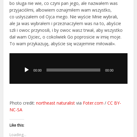
bo sługa nie wie, co czyni pan jego, ale nazwałem was
przyjaciółmi, albowiem oznajmiłem wam wszystko,
co usłyszałem od Ojca mego. Nie wyście Mnie wybrali,
ale Ja was wybrałem i przeznaczyłem was na to, abyście
szli i owoc przynosili, i by owoc wasz trwał, aby wszystko
dał wam Ojciec, o cokolwiek Go poprosicie w imię moje.
To wam przykazuję, abyście się wzajemnie miłowali».
Odtwarzacz
plików
dźwiękowych
00:00
00:00
Photo credit:
northeast naturalist
via
Foter.com
/
CC BY-
NC-SA
Like this:
Loading...