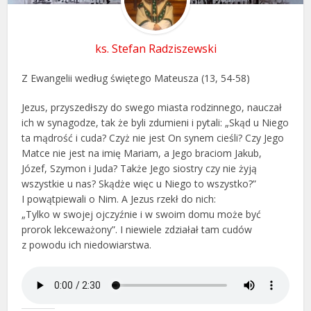
ks. Stefan Radziszewski
Z Ewangelii według świętego Mateusza (13, 54-58)
Jezus, przyszedłszy do swego miasta rodzinnego, nauczał
ich w synagodze, tak że byli zdumieni i pytali: „Skąd u Niego
ta mądrość i cuda? Czyż nie jest On synem cieśli? Czy Jego
Matce nie jest na imię Mariam, a Jego braciom Jakub,
Józef, Szymon i Juda? Także Jego siostry czy nie żyją
wszystkie u nas? Skądże więc u Niego to wszystko?”
I powątpiewali o Nim. A Jezus rzekł do nich:
„Tylko w swojej ojczyźnie i w swoim domu może być
prorok lekceważony”. I niewiele zdziałał tam cudów
z powodu ich niedowiarstwa.