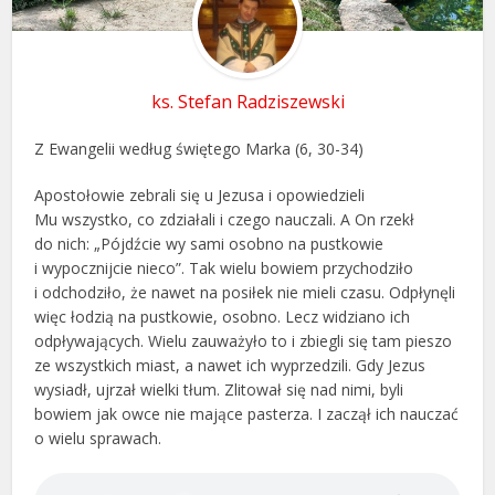
ks. Stefan Radziszewski
Z Ewangelii według świętego Marka (6, 30-34)
Apostołowie zebrali się u Jezusa i opowiedzieli
Mu wszystko, co zdziałali i czego nauczali. A On rzekł
do nich: „Pójdźcie wy sami osobno na pustkowie
i wypocznijcie nieco”. Tak wielu bowiem przychodziło
i odchodziło, że nawet na posiłek nie mieli czasu. Odpłynęli
więc łodzią na pustkowie, osobno. Lecz widziano ich
odpływających. Wielu zauważyło to i zbiegli się tam pieszo
ze wszystkich miast, a nawet ich wyprzedzili. Gdy Jezus
wysiadł, ujrzał wielki tłum. Zlitował się nad nimi, byli
bowiem jak owce nie mające pasterza. I zaczął ich nauczać
o wielu sprawach.