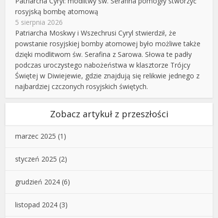
Patriarcha Cyryl: modlitwy św. Serafina pomogły stworzyć
rosyjską bombę atomową
5 sierpnia 2026
Patriarcha Moskwy i Wszechrusi Cyryl stwierdził, że
powstanie rosyjskiej bomby atomowej było możliwe także
dzięki modlitwom św. Serafina z Sarowa. Słowa te padły
podczas uroczystego nabożeństwa w klasztorze Trójcy
Świętej w Diwiejewie, gdzie znajdują się relikwie jednego z
najbardziej czczonych rosyjskich świętych.
Zobacz artykuł z przeszłości
marzec 2025
(1)
styczeń 2025
(2)
grudzień 2024
(6)
listopad 2024
(3)