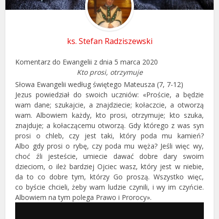
ks. Stefan Radziszewski
Komentarz do Ewangelii z dnia 5 marca 2020
Kto prosi, otrzymuje
Słowa Ewangelii według świętego Mateusza (7, 7-12)
Jezus powiedział do swoich uczniów: «Proście, a będzie
wam dane; szukajcie, a znajdziecie; kołaczcie, a otworzą
wam. Albowiem każdy, kto prosi, otrzymuje; kto szuka,
znajduje; a kołaczącemu otworzą. Gdy którego z was syn
prosi o chleb, czy jest taki, który poda mu kamień?
Albo gdy prosi o rybę, czy poda mu węża? Jeśli więc wy,
choć źli jesteście, umiecie dawać dobre dary swoim
dzieciom, o ileż bardziej Ojciec wasz, który jest w niebie,
da to co dobre tym, którzy Go proszą. Wszystko więc,
co byście chcieli, żeby wam ludzie czynili, i wy im czyńcie.
Albowiem na tym polega Prawo i Prorocy».
Odtwarzacz
plików