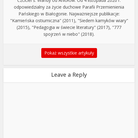
Czciciel s. Wandy od Aniołów. Od 4 listopada 2020 r.
odpowiedzialny za życie duchowe Parafii Przemienienia
Pańskiego w Białogonie. Najważniejsze publikacje:
"Kamieńska ostiumiczna" (2011), "Siedem kamyków wiary"
(2015), "Pedagogia w świecie literatury" (2017), "777
spojrzeń w niebo" (2018).
Pokaż wszystkie artykuły
Leave a Reply