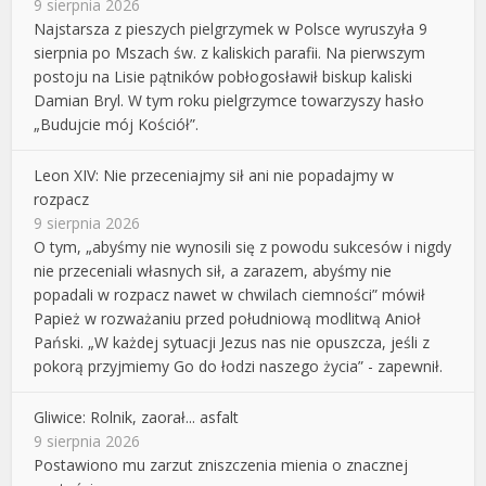
9 sierpnia 2026
Najstarsza z pieszych pielgrzymek w Polsce wyruszyła 9
sierpnia po Mszach św. z kaliskich parafii. Na pierwszym
postoju na Lisie pątników pobłogosławił biskup kaliski
Damian Bryl. W tym roku pielgrzymce towarzyszy hasło
„Budujcie mój Kościół”.
Leon XIV: Nie przeceniajmy sił ani nie popadajmy w
rozpacz
9 sierpnia 2026
O tym, „abyśmy nie wynosili się z powodu sukcesów i nigdy
nie przeceniali własnych sił, a zarazem, abyśmy nie
popadali w rozpacz nawet w chwilach ciemności” mówił
Papież w rozważaniu przed południową modlitwą Anioł
Pański. „W każdej sytuacji Jezus nas nie opuszcza, jeśli z
pokorą przyjmiemy Go do łodzi naszego życia” - zapewnił.
Gliwice: Rolnik, zaorał... asfalt
9 sierpnia 2026
Postawiono mu zarzut zniszczenia mienia o znacznej