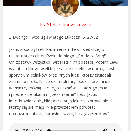
ks. Stefan Radziszewski
Z Ewangelii według świętego Łukasza (5, 27-32)
Jezus zobaczył celnika, imieniem Lewi, siedzącego
na komorze celnej. Rzekł do niego: „Pójdź za Mną!”
On zostawił wszystko, wstał i z Nim poszedł. Potem Lewi
wydał dla Niego wielkie przyjęcie u siebie w domu; a był
spory tłum celników oraz innych ludzi, którzy zasiadali
z nimi do stołu. Na to szemrali faryzeusze i uczeni ich
w Piśmie, mówiąc do Jego uczniów: „Dlaczego jecie
i pijecie z celnikami i grzesznikami?” Lecz Jezus
im odpowiedział: „Nie potrzebują lekarza zdrowi, ale ci,
którzy się źle mają. Nie przyszedłem powołać
do nawrócenia się sprawiedliwych, lecz grzeszników”.