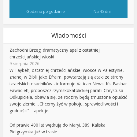
Godzina po godzinie
Na 45 dni
Wiadomości
Zachodni Brzeg: dramatyczny apel z ostatniej
chrześcijańskiej wioski
9 sierpnia 2026
W Taybeh, ostatniej chrześcijańskiej wiosce w Palestynie,
znanej w Biblii jako Efraim, powtarzają się ataki ze strony
izraelskich osadników - informuje Vatican News. Ks. Bashar
Fawadleh, proboszcz rzymskokatolickiej parafii Chrystusa
Odkupiciela, obawia się, że rodziny będą zmuszone opuścić
swoje ziemie. „Chcemy żyć w pokoju, sprawiedliwości i
godności” – apeluje.
Od prawie 400 lat wędrują do Maryi. 389. Kaliska
Pielgrzymka już w trasie