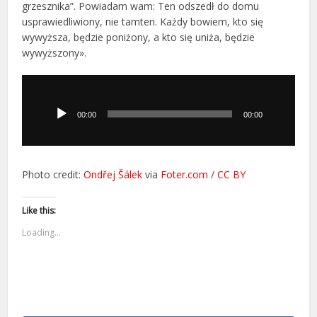
grzesznika”. Powiadam wam: Ten odszedł do domu
usprawiedliwiony, nie tamten. Każdy bowiem, kto się
wywyższa, będzie poniżony, a kto się uniża, będzie
wywyższony».
Odtwarzacz
plików
dźwiękowych
00:00
00:00
Photo credit:
Ondřej Šálek
via
Foter.com
/
CC BY
Like this:
Loading...