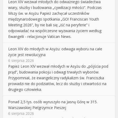
Leon XIV wezwał młodych do odważnego świadectwa
wiary, służby i budowania „cywilizacji miłości”. Podczas
Mszy św. w Asyżu Papież zachęcał uczestników
międzynarodowego spotkania „GO! Franciscan Youth
Meeting 2026”, by nie bali się „iść na peryferie” i
odpowiadać na współczesne wyzwania życiem według
Ewangelii - relacjonuje Vatican News.
Leon XIV do młodych w Asyżu: odwaga wyboru na całe
życie jest rewolucyjna
6 sierpnia 2026
Papież Leon XIV wezwał młodych w Asyżu do „pójścia pod
prąd”, budowania pokoju i odwagi trwałych wyborów.
Przypomniał, że ewangeliczny radykalizm św. Franciszka
prowadzi nie do podziałów, lecz do służby i otwartości na
drugiego człowieka.
Ponad 2,5 tys. osób wyruszyło na Jasną Górę w 315.
Warszawskiej Pielgrzymce Pieszej
6 sierpnia 2026