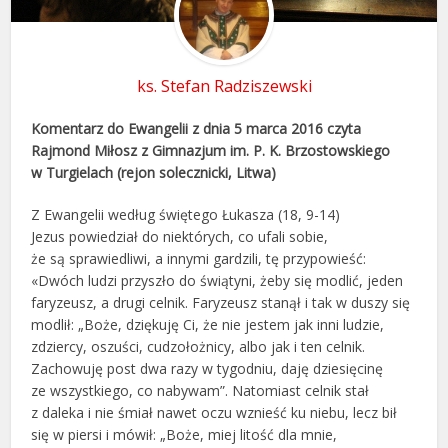
ks. Stefan Radziszewski
Komentarz do Ewangelii z dnia 5 marca 2016 czyta
Rajmond Miłosz z Gimnazjum im. P. K. Brzostowskiego
w Turgielach (rejon solecznicki, Litwa)
Z Ewangelii według świętego Łukasza (18, 9-14)
Jezus powiedział do niektórych, co ufali sobie,
że są sprawiedliwi, a innymi gardzili, tę przypowieść:
«Dwóch ludzi przyszło do świątyni, żeby się modlić, jeden
faryzeusz, a drugi celnik. Faryzeusz stanął i tak w duszy się
modlił: „Boże, dziękuję Ci, że nie jestem jak inni ludzie,
zdziercy, oszuści, cudzołożnicy, albo jak i ten celnik.
Zachowuję post dwa razy w tygodniu, daję dziesięcinę
ze wszystkiego, co nabywam”. Natomiast celnik stał
z daleka i nie śmiał nawet oczu wznieść ku niebu, lecz bił
się w piersi i mówił: „Boże, miej litość dla mnie,