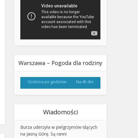
Warszawa – Pogoda dla rodziny
Godzina po godzinie
Na 45 dni
Wiadomości
Burza uderzyła w pielgrzymów idących
na Jasną Górę. Są ranni