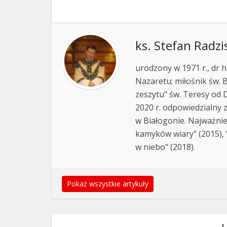
ks. Stefan Radzi
urodzony w 1971 r., dr h
Nazaretu; miłośnik św. B
zeszytu" św. Teresy od D
2020 r. odpowiedzialny 
w Białogonie. Najważnie
kamyków wiary" (2015), "
w niebo" (2018).
Pokaż wszystkie artykuły