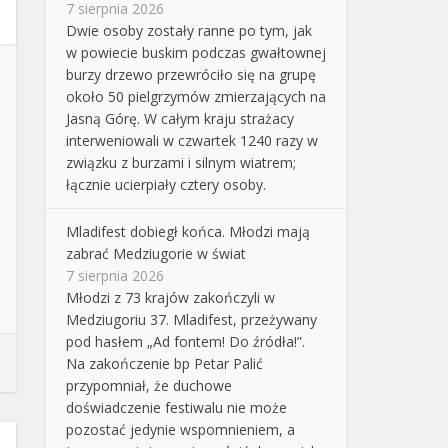
7 sierpnia 2026
Dwie osoby zostały ranne po tym, jak
w powiecie buskim podczas gwałtownej
burzy drzewo przewróciło się na grupę
około 50 pielgrzymów zmierzających na
Jasną Górę. W całym kraju strażacy
interweniowali w czwartek 1240 razy w
związku z burzami i silnym wiatrem;
łącznie ucierpiały cztery osoby.
Mladifest dobiegł końca. Młodzi mają
zabrać Medziugorie w świat
7 sierpnia 2026
Młodzi z 73 krajów zakończyli w
Medziugoriu 37. Mladifest, przeżywany
pod hasłem „Ad fontem! Do źródła!”.
Na zakończenie bp Petar Palić
przypomniał, że duchowe
doświadczenie festiwalu nie może
pozostać jedynie wspomnieniem, a