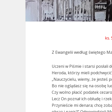
ks.
Z Ewangelii według świętego Ma
Uczeni w Piśmie i starsi posłali
Heroda, którzy mieli podchwycić 
„Nauczycielu, wiemy, że jesteś p
Bo nie oglądasz się na osobę lu
Czy wolno płacić podatek cezarow
Lecz On poznał ich obłudę i rze
Przynieście mi denara; chcę zobac
obraz i napis?” Odpowiedzieli Mu