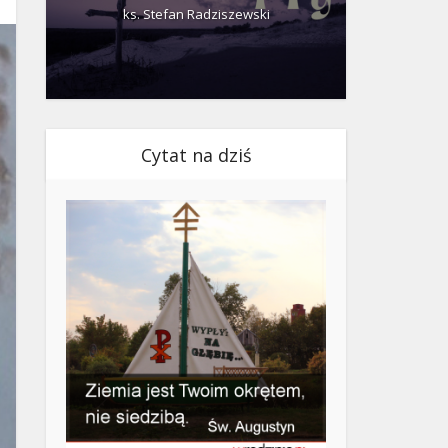
ks. Stefan Radziszewski
ks.
Cytat na dziś