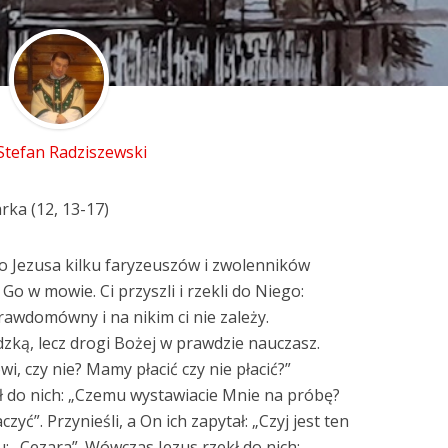
 Stefan Radziszewski
rka (12, 13-17)
 do Jezusa kilku faryzeuszów i zwolenników
Go w mowie. Ci przyszli i rzekli do Niego:
rawdomówny i na nikim ci nie zależy.
dzką, lecz drogi Bożej w prawdzie nauczasz.
i, czy nie? Mamy płacić czy nie płacić?”
kł do nich: „Czemu wystawiacie Mnie na próbę?
zyć”. Przynieśli, a On ich zapytał: „Czyj jest ten
: „Cezara”. Wówczas Jezus rzekł do nich: