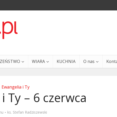
CZEŃSTWO
WIARA
KUCHNIA
O nas
Kont
Ewangelia i Ty
i Ty – 6 czerwca
a i Ty – 29 grudnia
Ewangelia i Ty – 27 grud
mu
ks. Stefan Radziszewski