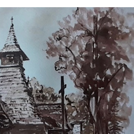
Stefan Radziszewski
ks. Stefan Radziszewski