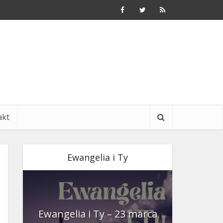
akt
Ewangelia i Ty
nia
Ewangelia i Ty – 23 marca
Ewangeli