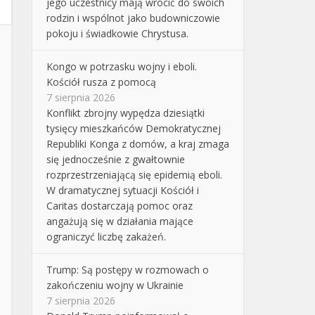
jego uczestnicy mają wrócić do swoich
rodzin i wspólnot jako budowniczowie
pokoju i świadkowie Chrystusa.
Kongo w potrzasku wojny i eboli.
Kościół rusza z pomocą
7 sierpnia 2026
Konflikt zbrojny wypędza dziesiątki
tysięcy mieszkańców Demokratycznej
Republiki Konga z domów, a kraj zmaga
się jednocześnie z gwałtownie
rozprzestrzeniającą się epidemią eboli.
W dramatycznej sytuacji Kościół i
Caritas dostarczają pomoc oraz
angażują się w działania mające
ograniczyć liczbę zakażeń.
Trump: Są postępy w rozmowach o
zakończeniu wojny w Ukrainie
7 sierpnia 2026