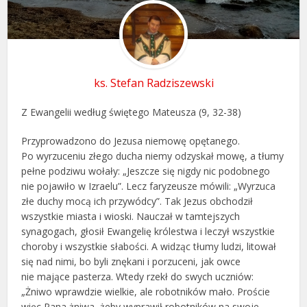
ks. Stefan Radziszewski
Z Ewangelii według świętego Mateusza (9, 32-38)
Przyprowadzono do Jezusa niemowę opętanego.
Po wyrzuceniu złego ducha niemy odzyskał mowę, a tłumy
pełne podziwu wołały: „Jeszcze się nigdy nic podobnego
nie pojawiło w Izraelu”. Lecz faryzeusze mówili: „Wyrzuca
złe duchy mocą ich przywódcy”. Tak Jezus obchodził
wszystkie miasta i wioski. Nauczał w tamtejszych
synagogach, głosił Ewangelię królestwa i leczył wszystkie
choroby i wszystkie słabości. A widząc tłumy ludzi, litował
się nad nimi, bo byli znękani i porzuceni, jak owce
nie mające pasterza. Wtedy rzekł do swych uczniów:
„Żniwo wprawdzie wielkie, ale robotników mało. Proście
więc Pana żniwa, żeby wyprawił robotników na swoje