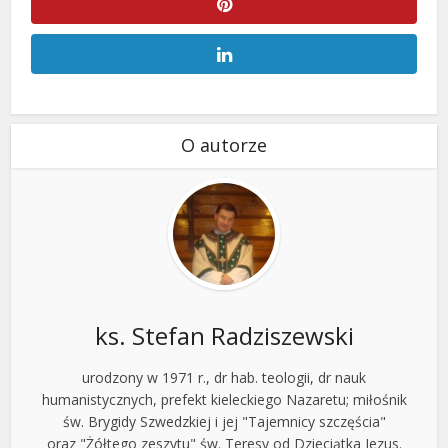
O autorze
ks. Stefan Radziszewski
urodzony w 1971 r., dr hab. teologii, dr nauk
humanistycznych, prefekt kieleckiego Nazaretu; miłośnik
św. Brygidy Szwedzkiej i jej "Tajemnicy szczęścia"
oraz "Żółtego zeszytu" św. Teresy od Dzieciątka Jezus.