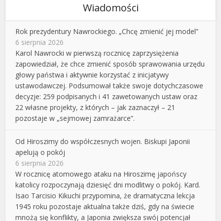
Wiadomości
Rok prezydentury Nawrockiego. „Chcę zmienić jej model”
6 sierpnia 2026
Karol Nawrocki w pierwszą rocznicę zaprzysiężenia
zapowiedział, że chce zmienić sposób sprawowania urzędu
głowy państwa i aktywnie korzystać z inicjatywy
ustawodawczej. Podsumował także swoje dotychczasowe
decyzje: 259 podpisanych i 41 zawetowanych ustaw oraz
22 własne projekty, z których – jak zaznaczył – 21
pozostaje w „sejmowej zamrażarce”.
Od Hiroszimy do współczesnych wojen. Biskupi Japonii
apelują o pokój
6 sierpnia 2026
W rocznicę atomowego ataku na Hiroszimę japońscy
katolicy rozpoczynają dziesięć dni modlitwy o pokój. Kard.
Isao Tarcisio Kikuchi przypomina, że dramatyczna lekcja
1945 roku pozostaje aktualna także dziś, gdy na świecie
mnożą się konflikty, a Japonia zwiększa swój potencjał