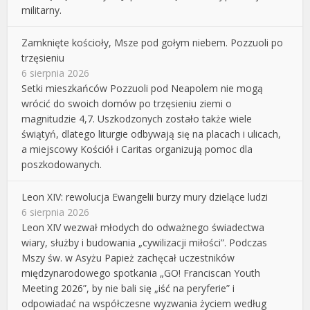
militarny.
Zamknięte kościoły, Msze pod gołym niebem. Pozzuoli po
trzęsieniu
6 sierpnia 2026
Setki mieszkańców Pozzuoli pod Neapolem nie mogą
wrócić do swoich domów po trzęsieniu ziemi o
magnitudzie 4,7. Uszkodzonych zostało także wiele
świątyń, dlatego liturgie odbywają się na placach i ulicach,
a miejscowy Kościół i Caritas organizują pomoc dla
poszkodowanych.
Leon XIV: rewolucja Ewangelii burzy mury dzielące ludzi
6 sierpnia 2026
Leon XIV wezwał młodych do odważnego świadectwa
wiary, służby i budowania „cywilizacji miłości”. Podczas
Mszy św. w Asyżu Papież zachęcał uczestników
międzynarodowego spotkania „GO! Franciscan Youth
Meeting 2026”, by nie bali się „iść na peryferie” i
odpowiadać na współczesne wyzwania życiem według