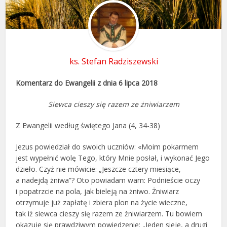
ks. Stefan Radziszewski
Komentarz do Ewangelii z dnia 6 lipca 2018
Siewca cieszy się razem ze żniwiarzem
Z Ewangelii według świętego Jana (4, 34-38)
Jezus powiedział do swoich uczniów: «Moim pokarmem
jest wypełnić wolę Tego, który Mnie posłał, i wykonać Jego
dzieło. Czyż nie mówicie: „Jeszcze cztery miesiące,
a nadejdą żniwa”? Oto powiadam wam: Podnieście oczy
i popatrzcie na pola, jak bieleją na żniwo. Żniwiarz
otrzymuje już zapłatę i zbiera plon na życie wieczne,
tak iż siewca cieszy się razem ze żniwiarzem. Tu bowiem
okazuje się prawdziwym powiedzenie: „Jeden sieje, a drugi