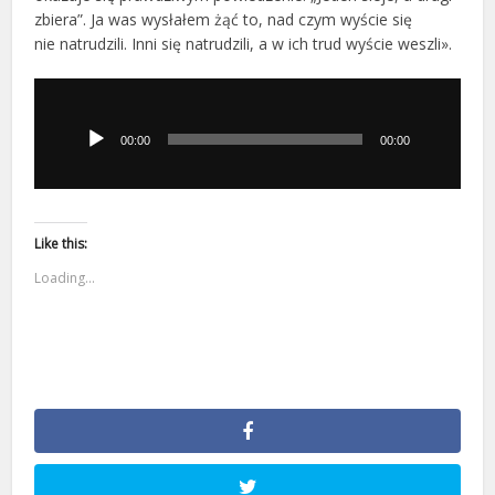
zbiera”. Ja was wysłałem żąć to, nad czym wyście się
nie natrudzili. Inni się natrudzili, a w ich trud wyście weszli».
Odtwarzacz
plików
dźwiękowych
00:00
00:00
Like this:
Loading...