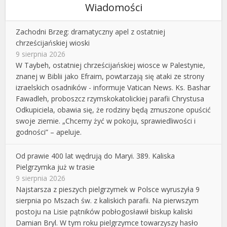
Wiadomości
Zachodni Brzeg: dramatyczny apel z ostatniej
chrześcijańskiej wioski
9 sierpnia 2026
W Taybeh, ostatniej chrześcijańskiej wiosce w Palestynie,
znanej w Biblii jako Efraim, powtarzają się ataki ze strony
izraelskich osadników - informuje Vatican News. Ks. Bashar
Fawadleh, proboszcz rzymskokatolickiej parafii Chrystusa
Odkupiciela, obawia się, że rodziny będą zmuszone opuścić
swoje ziemie. „Chcemy żyć w pokoju, sprawiedliwości i
godności” – apeluje.
Od prawie 400 lat wędrują do Maryi. 389. Kaliska
Pielgrzymka już w trasie
9 sierpnia 2026
Najstarsza z pieszych pielgrzymek w Polsce wyruszyła 9
sierpnia po Mszach św. z kaliskich parafii. Na pierwszym
postoju na Lisie pątników pobłogosławił biskup kaliski
Damian Bryl. W tym roku pielgrzymce towarzyszy hasło