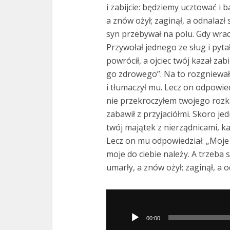
i zabijcie: będziemy ucztować i 
a znów ożył; zaginął, a odnalazł 
syn przebywał na polu. Gdy wraca
Przywołał jednego ze sług i pyta
powrócił, a ojciec twój kazał za
go zdrowego”. Na to rozgniewał s
i tłumaczył mu. Lecz on odpowiedzi
nie przekroczyłem twojego rozka
zabawił z przyjaciółmi. Skoro jed
twój majątek z nierządnicami, ka
Lecz on mu odpowiedział: „Moje 
moje do ciebie należy. A trzeba si
umarły, a znów ożył; zaginął, a o
Odtwarzacz
plików
00:00
dźwiękowych