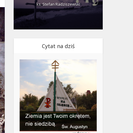
ks. Stefan Radziszewski
ks.
Cytat na dziś