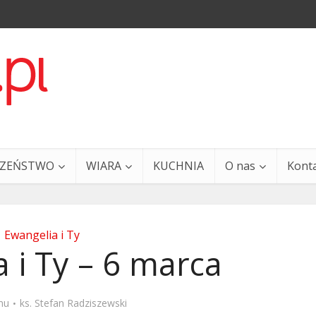
CZEŃSTWO
WIARA
KUCHNIA
O nas
Kont
Ewangelia i Ty
 i Ty – 6 marca
a i Ty – 29 grudnia
Ewangelia i Ty – 27 grud
mu
ks. Stefan Radziszewski