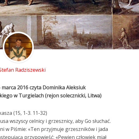
 Stefan Radziszewski
6 marca 2016 czyta Dominika Aleksiuk
iego w Turgielach (rejon solecznicki, Litwa)
asza (15, 1-3. 11-32)
usa wszyscy celnicy i grzesznicy, aby Go słuchać.
eni w Piśmie: «Ten przyjmuje grzeszników i jada
astępującą przypowieść: «Pewien człowiek miał