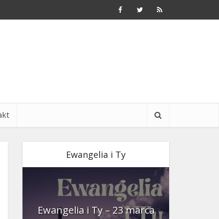
akt
Ewangelia i Ty
nia
Ewangelia i Ty – 23 marca
Ewangeli