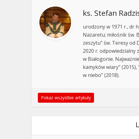
ks. Stefan Radzi
urodzony w 1971 r., dr h
Nazaretu; miłośnik św. B
zeszytu" św. Teresy od D
2020 r. odpowiedzialny 
w Białogonie. Najważnie
kamyków wiary" (2015), "
w niebo" (2018).
Pokaż wszystkie artykuły
L