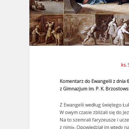
ks.
Komentarz do Ewangelii z dnia 
z Gimnazjum im. P. K. Brzostowsk
Z Ewangelii według świętego Łuk
W owym czasie zbliżali się do Jez
Na to szemrali faryzeusze i ucz
z nimi». Opowiedział im wtedy n