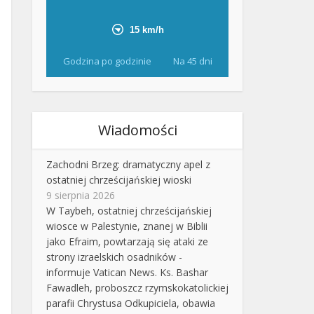
Godzina po godzinie
Na 45 dni
Wiadomości
Zachodni Brzeg: dramatyczny apel z
ostatniej chrześcijańskiej wioski
9 sierpnia 2026
W Taybeh, ostatniej chrześcijańskiej
wiosce w Palestynie, znanej w Biblii
jako Efraim, powtarzają się ataki ze
strony izraelskich osadników -
informuje Vatican News. Ks. Bashar
Fawadleh, proboszcz rzymskokatolickiej
parafii Chrystusa Odkupiciela, obawia