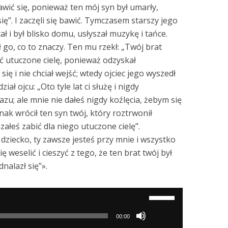
bawić się, ponieważ ten mój syn był umarły,
się”. I zaczęli się bawić. Tymczasem starszy jego
ł i był blisko domu, usłyszał muzykę i tańce.
ł go, co to znaczy. Ten mu rzekł: „Twój brat
bić utuczone cielę, ponieważ odzyskał
ię i nie chciał wejść; wtedy ojciec jego wyszedł
ał ojcu: „Oto tyle lat ci służę i nigdy
zu; ale mnie nie dałeś nigdy koźlęcia, żebym się
nak wrócił ten syn twój, który roztrwonił
załeś zabić dla niego utuczone cielę”.
dziecko, ty zawsze jesteś przy mnie i wszystko
ę weselić i cieszyć z tego, że ten brat twój był
dnalazł się”».
Używaj
strzałek
00:00
do