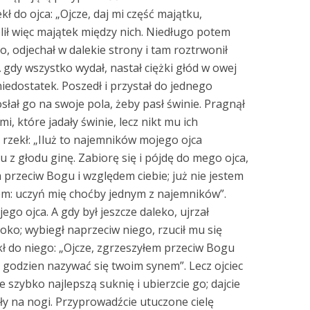
ł do ojca: „Ojcze, daj mi część majątku,
lił więc majątek między nich. Niedługo potem
, odjechał w dalekie strony i tam roztrwonił
A gdy wszystko wydał, nastał ciężki głód w owej
 niedostatek. Poszedł i przystał do jednego
osłał go na swoje pola, żeby pasł świnie. Pragnął
i, które jadały świnie, lecz nikt mu ich
i rzekł: „Iluż to najemników mojego ojca
u z głodu ginę. Zabiorę się i pójdę do mego ojca,
 przeciw Bogu i względem ciebie; już nie jestem
m: uczyń mię choćby jednym z najemników”.
ego ojca. A gdy był jeszcze daleko, ujrzał
boko; wybiegł naprzeciw niego, rzucił mu się
ekł do niego: „Ojcze, zgrzeszyłem przeciw Bogu
m godzien nazywać się twoim synem”. Lecz ojciec
e szybko najlepszą suknię i ubierzcie go; dajcie
ały na nogi. Przyprowadźcie utuczone cielę