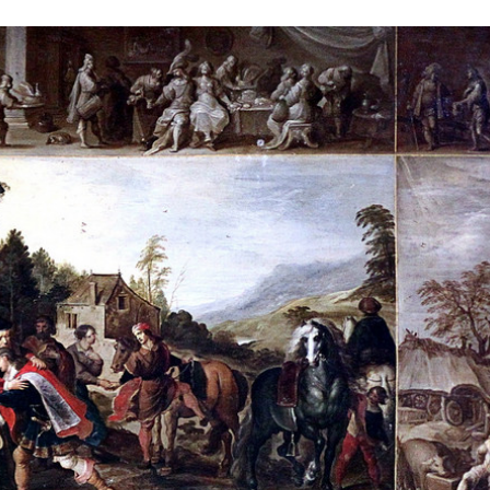
Stefan Radziszewski
ks. Stefan Radziszewski