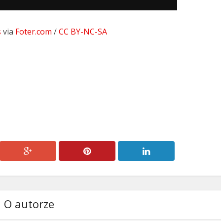
góry/do
dołu
s
via
Foter.com
/
CC BY-NC-SA
aby
zwiększyć
lub
zmniejszyć
głośność.
O autorze