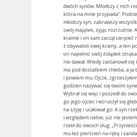
dwóch synów. Młodszy z nich rzek
która na mnie przypada”. Podzie
młodszy syn, zabrawszy wszystko
swój majątek, żyjąc rozrzutnie. 
krainie i on sam zaczął cierpieć
z obywateli owej krainy, a ten p
on napełnić swój żołądek strąkam
nie dawał. Wtedy zastanowił się 
ma pod dostatkiem chleba, a ja t
i powiem mu: Ojcze, zgrzeszyłem
godzien nazywać się twoim syne
Wybrał się więc i poszedł do swoj
go jego ojciec i wzruszył się głę
na szyję i ucałował go. A syn rz
i względem ciebie, już nie jeste
rzekł do swoich sług: „Przynieści
mu też pierścień na rękę i sand