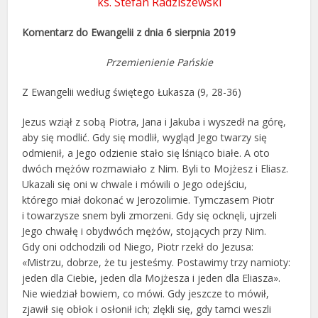
ks. Stefan Radziszewski
Komentarz do Ewangelii z dnia 6 sierpnia 2019
Przemienienie Pańskie
Z Ewangelii według świętego Łukasza (9, 28-36)
Jezus wziął z sobą Piotra, Jana i Jakuba i wyszedł na górę,
aby się modlić. Gdy się modlił, wygląd Jego twarzy się
odmienił, a Jego odzienie stało się lśniąco białe. A oto
dwóch mężów rozmawiało z Nim. Byli to Mojżesz i Eliasz.
Ukazali się oni w chwale i mówili o Jego odejściu,
którego miał dokonać w Jerozolimie. Tymczasem Piotr
i towarzysze snem byli zmorzeni. Gdy się ocknęli, ujrzeli
Jego chwałę i obydwóch mężów, stojących przy Nim.
Gdy oni odchodzili od Niego, Piotr rzekł do Jezusa:
«Mistrzu, dobrze, że tu jesteśmy. Postawimy trzy namioty:
jeden dla Ciebie, jeden dla Mojżesza i jeden dla Eliasza».
Nie wiedział bowiem, co mówi. Gdy jeszcze to mówił,
zjawił się obłok i osłonił ich; zlękli się, gdy tamci weszli