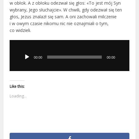
w obłok. A z obłoku odezwał się głos: «To jest mój Syn
wybrany, Jego słuchajcie». W chwili, gdy odezwał się ten
głos, Jezus znalazł się sam. A oni zachowali milczenie
i w owym czasie nikomu nic nie oznajmiali o tym,
co widzieli.
Odtwarzacz
plików
dźwiękowych
00:00
00:00
Like this:
Loading...