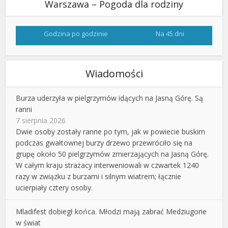
Warszawa – Pogoda dla rodziny
Godzina po godzinie
Na 45 dni
Wiadomości
Burza uderzyła w pielgrzymów idących na Jasną Górę. Są
ranni
7 sierpnia 2026
Dwie osoby zostały ranne po tym, jak w powiecie buskim
podczas gwałtownej burzy drzewo przewróciło się na
grupę około 50 pielgrzymów zmierzających na Jasną Górę.
W całym kraju strażacy interweniowali w czwartek 1240
razy w związku z burzami i silnym wiatrem; łącznie
ucierpiały cztery osoby.
Mladifest dobiegł końca. Młodzi mają zabrać Medziugorie
w świat