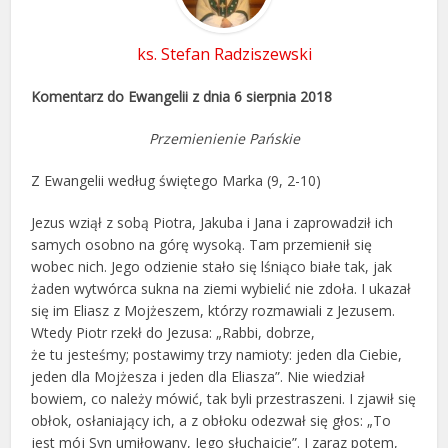
ks. Stefan Radziszewski
Komentarz do Ewangelii z dnia 6 sierpnia 2018
Przemienienie Pańskie
Z Ewangelii według świętego Marka (9, 2-10)
Jezus wziął z sobą Piotra, Jakuba i Jana i zaprowadził ich
samych osobno na górę wysoką. Tam przemienił się
wobec nich. Jego odzienie stało się lśniąco białe tak, jak
żaden wytwórca sukna na ziemi wybielić nie zdoła. I ukazał
się im Eliasz z Mojżeszem, którzy rozmawiali z Jezusem.
Wtedy Piotr rzekł do Jezusa: „Rabbi, dobrze,
że tu jesteśmy; postawimy trzy namioty: jeden dla Ciebie,
jeden dla Mojżesza i jeden dla Eliasza”. Nie wiedział
bowiem, co należy mówić, tak byli przestraszeni. I zjawił się
obłok, osłaniający ich, a z obłoku odezwał się głos: „To
jest mój Syn umiłowany, Jego słuchajcie”. I zaraz potem,