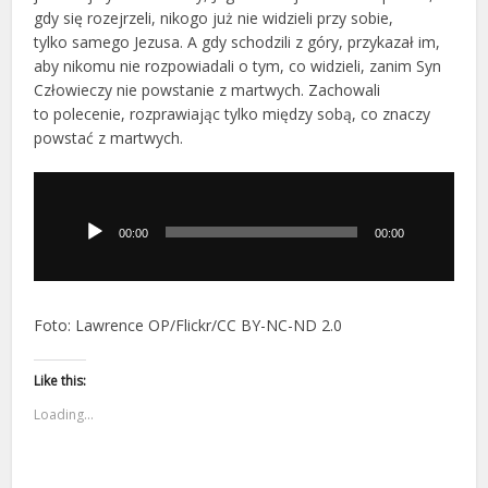
gdy się rozejrzeli, nikogo już nie widzieli przy sobie,
tylko samego Jezusa. A gdy schodzili z góry, przykazał im,
aby nikomu nie rozpowiadali o tym, co widzieli, zanim Syn
Człowieczy nie powstanie z martwych. Zachowali
to polecenie, rozprawiając tylko między sobą, co znaczy
powstać z martwych.
Odtwarzacz
plików
dźwiękowych
00:00
00:00
Foto: Lawrence OP/Flickr/CC BY-NC-ND 2.0
Like this:
Loading...