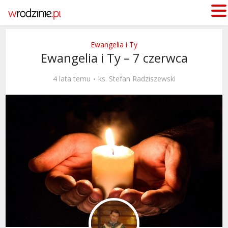
Ewangelia i Ty
Ewangelia i Ty – 7 czerwca
4 lata temu
ks. Stefan Radziszewski