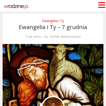
Ewangelia i Ty
Ewangelia i Ty – 7 grudnia
5 lat temu
ks. Stefan Radziszewski