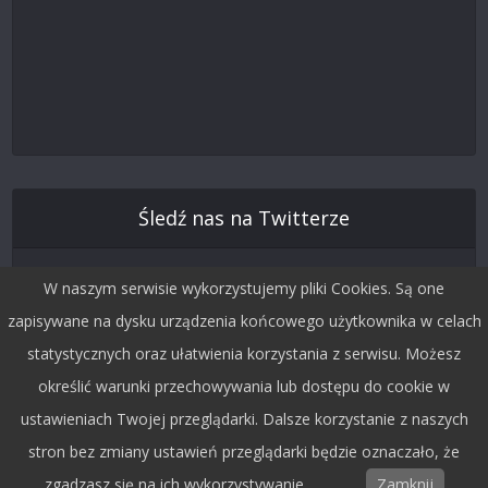
Śledź nas na Twitterze
W naszym serwisie wykorzystujemy pliki Cookies. Są one
zapisywane na dysku urządzenia końcowego użytkownika w celach
statystycznych oraz ułatwienia korzystania z serwisu. Możesz
określić warunki przechowywania lub dostępu do cookie w
ustawieniach Twojej przeglądarki. Dalsze korzystanie z naszych
stron bez zmiany ustawień przeglądarki będzie oznaczało, że
Copyright © 2015 by Dobra Fala.
zgadzasz się na ich wykorzystywanie.
Zamknij