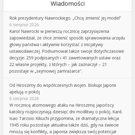
Wiadomości
Rok prezydentury Nawrockiego. „Chcę zmienić jej model”
6 sierpnia 2026
Karol Nawrocki w pierwszą rocznicę zaprzysiężenia
zapowiedział, że chce zmienić sposób sprawowania urzędu
głowy państwa i aktywnie korzystać z inicjatywy
ustawodawczej. Podsumował także swoje dotychczasowe
decyzje: 259 podpisanych i 41 zawetowanych ustaw oraz
22 własne projekty, z których – jak zaznaczył – 21
pozostaje w „sejmowej zamrażarce”.
Od Hiroszimy do współczesnych wojen. Biskupi Japonii
apelują o pokój
6 sierpnia 2026
W rocznicę atomowego ataku na Hiroszimę japońscy
katolicy rozpoczynają dziesięć dni modlitwy o pokój. Kard.
Isao Tarcisio Kikuchi przypomina, że dramatyczna lekcja
1945 roku pozostaje aktualna także dziś, gdy na świecie
mnożą się konflikty, a Japonia zwiększa swój potencjał