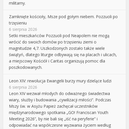
militarny.
Zamknięte kościoły, Msze pod gołym niebem. Pozzuoli po
trzęsieniu
6 sierpnia 2026
Setki mieszkańców Pozzuoli pod Neapolem nie mogą
wrócić do swoich domów po trzęsieniu ziemi o
magnitudzie 4,7. Uszkodzonych zostało także wiele
świątyń, dlatego liturgie odbywają się na placach i ulicach,
a miejscowy Kościół i Caritas organizują pomoc dla
poszkodowanych.
Leon XIV: rewolucja Ewangelii burzy mury dzielące ludzi
6 sierpnia 2026
Leon XIV wezwał młodych do odważnego świadectwa
wiary, służby i budowania „cywilizacji miłości”. Podczas
Mszy św. w Asyżu Papież zachęcał uczestników
międzynarodowego spotkania „GO! Franciscan Youth
Meeting 2026”, by nie bali się „iść na peryferie” i
odpowiadać na współczesne wyzwania życiem według