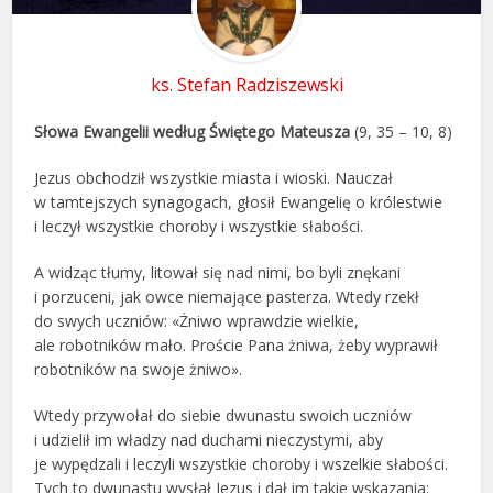
ks. Stefan Radziszewski
Słowa Ewangelii według Świętego Mateusza
(9, 35 – 10, 8)
Jezus obchodził wszystkie miasta i wioski. Nauczał
w tamtejszych synagogach, głosił Ewangelię o królestwie
i leczył wszystkie choroby i wszystkie słabości.
A widząc tłumy, litował się nad nimi, bo byli znękani
i porzuceni, jak owce niemające pasterza. Wtedy rzekł
do swych uczniów: «Żniwo wprawdzie wielkie,
ale robotników mało. Proście Pana żniwa, żeby wyprawił
robotników na swoje żniwo».
Wtedy przywołał do siebie dwunastu swoich uczniów
i udzielił im władzy nad duchami nieczystymi, aby
je wypędzali i leczyli wszystkie choroby i wszelkie słabości.
Tych to dwunastu wysłał Jezus i dał im takie wskazania: