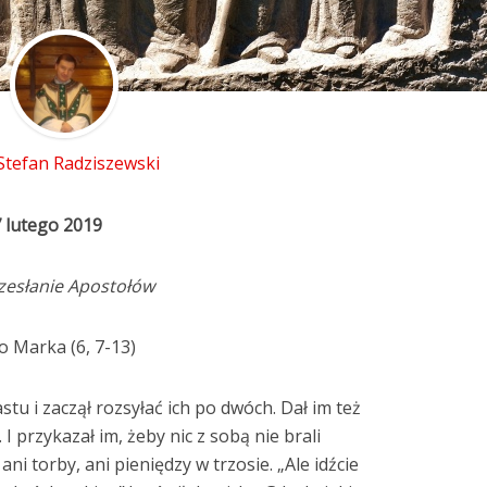
 Stefan Radziszewski
7 lutego 2019
zesłanie Apostołów
o Marka (6, 7-13)
tu i zaczął rozsyłać ich po dwóch. Dał im też
I przykazał im, żeby nic z sobą nie brali
ani torby, ani pieniędzy w trzosie. „Ale idźcie