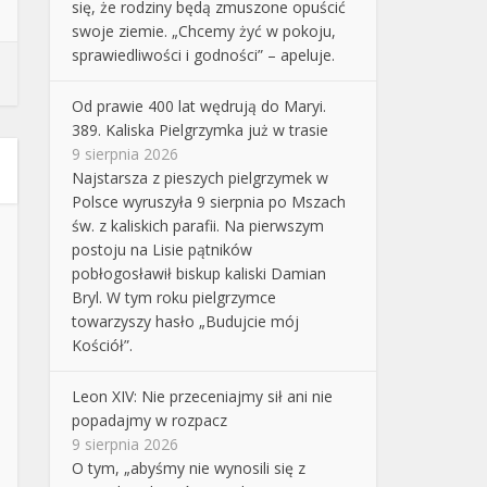
się, że rodziny będą zmuszone opuścić
swoje ziemie. „Chcemy żyć w pokoju,
sprawiedliwości i godności” – apeluje.
Od prawie 400 lat wędrują do Maryi.
389. Kaliska Pielgrzymka już w trasie
9 sierpnia 2026
Najstarsza z pieszych pielgrzymek w
Polsce wyruszyła 9 sierpnia po Mszach
św. z kaliskich parafii. Na pierwszym
postoju na Lisie pątników
pobłogosławił biskup kaliski Damian
Bryl. W tym roku pielgrzymce
towarzyszy hasło „Budujcie mój
Kościół”.
Leon XIV: Nie przeceniajmy sił ani nie
popadajmy w rozpacz
9 sierpnia 2026
O tym, „abyśmy nie wynosili się z