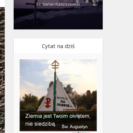
ks. Stefan Radziszewski
ks.
Cytat na dziś