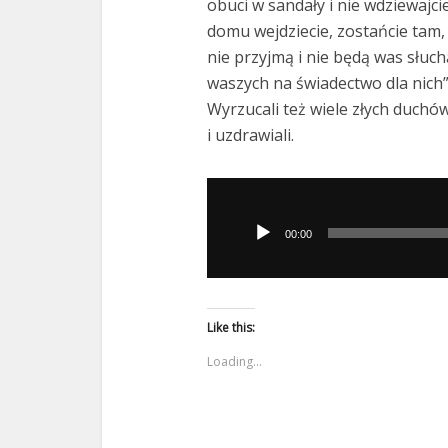
obuci w sandały i nie wdziewajci
domu wejdziecie, zostańcie tam, 
nie przyjmą i nie będą was słuc
waszych na świadectwo dla nich”.
Wyrzucali też wiele złych duchó
i uzdrawiali.
Odtwarzacz
plików
00:00
dźwiękowych
Like this:
Loading...