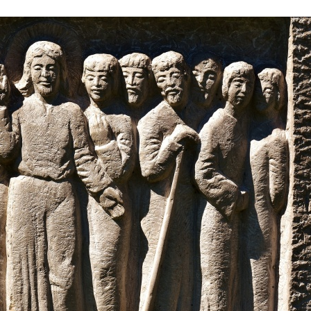
Stefan Radziszewski
ks. Stefan Radziszewski