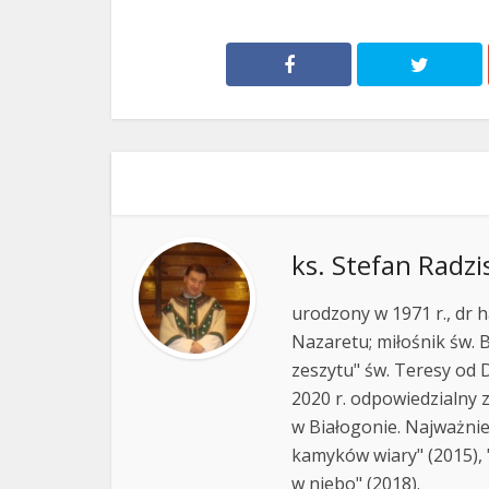
ks. Stefan Radzi
urodzony w 1971 r., dr h
Nazaretu; miłośnik św. B
zeszytu" św. Teresy od D
2020 r. odpowiedzialny 
w Białogonie. Najważnie
kamyków wiary" (2015), "
w niebo" (2018).