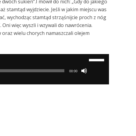
e dwóch sukien”.I mówił do nich: „Gdy do jakiego
aż stamtąd wyjdziecie. Jeśli w jakim miejscu was
hać, wychodząc stamtąd strząśnijcie proch z nóg
 Oni więc wyszli i wzywali do nawrócenia.
w oraz wielu chorych namaszczali olejem
Używaj
strzałek
00:00
do
góry/do
dołu
aby
zwiększyć
lub
zmniejszyć
głośność.