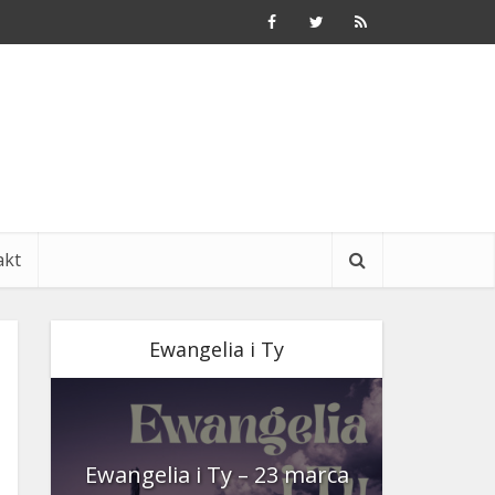
akt
Ewangelia i Ty
nia
Ewangelia i Ty – 23 marca
Ewangeli