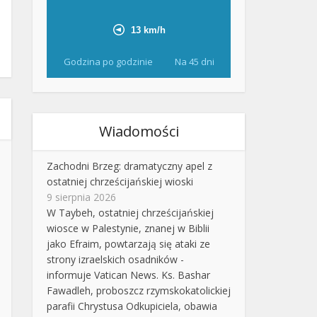
Godzina po godzinie
Na 45 dni
Wiadomości
Zachodni Brzeg: dramatyczny apel z
ostatniej chrześcijańskiej wioski
9 sierpnia 2026
W Taybeh, ostatniej chrześcijańskiej
wiosce w Palestynie, znanej w Biblii
jako Efraim, powtarzają się ataki ze
strony izraelskich osadników -
informuje Vatican News. Ks. Bashar
Fawadleh, proboszcz rzymskokatolickiej
parafii Chrystusa Odkupiciela, obawia