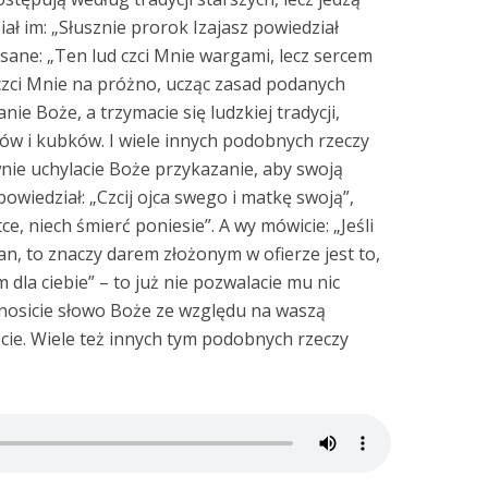
ał im: „Słusznie prorok Izajasz powiedział
isane: „Ten lud czci Mnie wargami, lecz sercem
czci Mnie na próżno, ucząc zasad podanych
anie Boże, a trzymacie się ludzkiej tradycji,
w i kubków. I wiele innych podobnych rzeczy
awnie uchylacie Boże przykazanie, aby swoją
owiedział: „Czcij ojca swego i matkę swoją”,
ce, niech śmierć poniesie”. A wy mówicie: „Jeśli
an, to znaczy darem złożonym w ofierze jest to,
dla ciebie” – to już nie pozwalacie mu nic
I znosicie słowo Boże ze względu na waszą
ście. Wiele też innych tym podobnych rzeczy