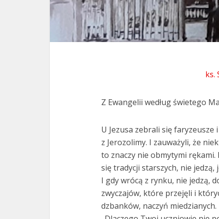
ks.
Z Ewangelii według świetego Mar
U Jezusa zebrali się faryzeusze 
z Jerozolimy. I zauważyli, że nie
to znaczy nie obmytymi rękami. 
się tradycji starszych, nie jedzą,
I gdy wrócą z rynku, nie jedzą, d
zwyczajów, które przejęli i któ
dzbanków, naczyń miedzianych. Z
„Dlaczego Twoi uczniowie nie pos