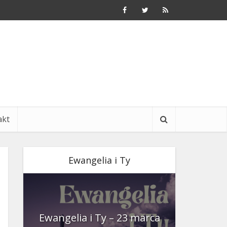
akt
Ewangelia i Ty
nia
Ewangelia i Ty – 23 marca
Ewangeli