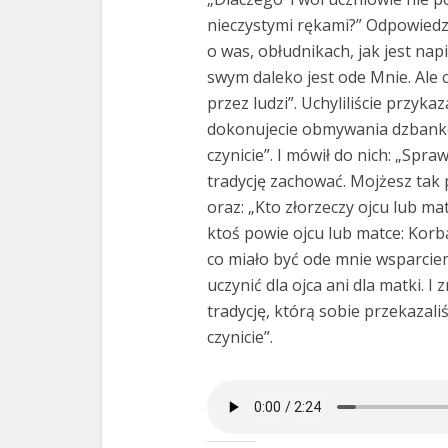
nieczystymi rękami?” Odpowiedzi
o was, obłudnikach, jak jest nap
swym daleko jest ode Mnie. Ale 
przez ludzi”. Uchyliliście przykaz
dokonujecie obmywania dzbankó
czynicie”. I mówił do nich: „Spr
tradycję zachować. Mojżesz tak p
oraz: „Kto złorzeczy ojcu lub mat
ktoś powie ojcu lub matce: Korb
co miało być ode mnie wsparciem 
uczynić dla ojca ani dla matki. 
tradycję, którą sobie przekazali
czynicie”.