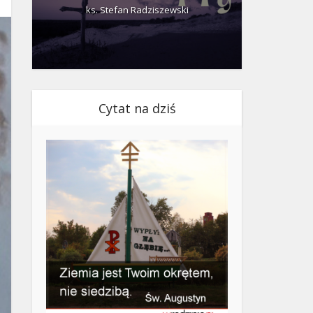
ks. Stefan Radziszewski
ks.
Cytat na dziś