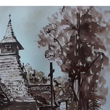
Stefan Radziszewski
ks. Stefan Radziszewski