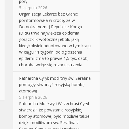
pory
5 sierpnia 2026
Organizacja Lekarze bez Granic
poinformowała w środę, że w
Demokratycznej Republice Konga
(DRK) trwa największa epidemia
gorączki krwotocznej eboli, jaką
kiedykolwiek odnotowano w tym kraju.
W ciągu 11 tygodni od ogłoszenia
epidemii zmarło prawie 1,5 tys. osób;
choroba wciąż się rozprzestrzenia.
Patriarcha Cyryl: modlitwy św. Serafina
pomogły stworzyć rosyjską bombę
atomową
5 sierpnia 2026
Patriarcha Moskwy i Wszechrusi Cyryl
stwierdził, że powstanie rosyjskiej
bomby atomowej było możliwe także
dzięki modlitwom św. Serafina z
Sarowa. Słowa te padły podczas