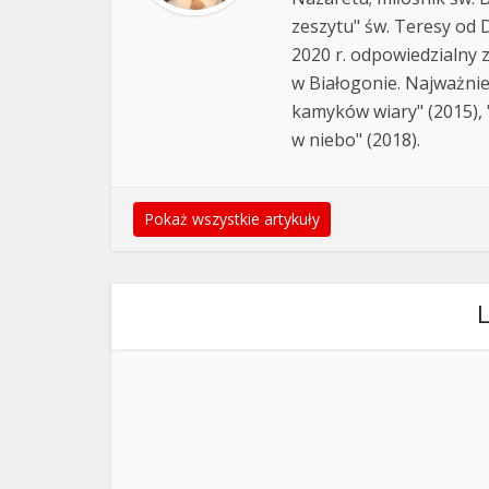
zeszytu" św. Teresy od D
2020 r. odpowiedzialny 
w Białogonie. Najważnie
kamyków wiary" (2015), "
w niebo" (2018).
Pokaż wszystkie artykuły
L