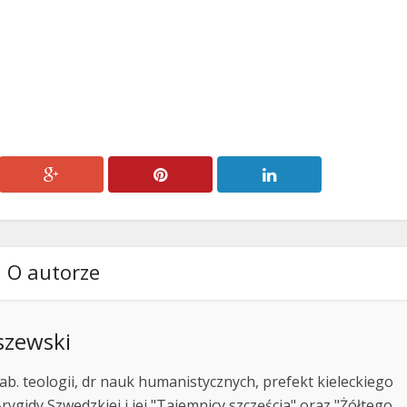
O autorze
szewski
ab. teologii, dr nauk humanistycznych, prefekt kieleckiego
rygidy Szwedzkiej i jej "Tajemnicy szczęścia" oraz "Żółtego