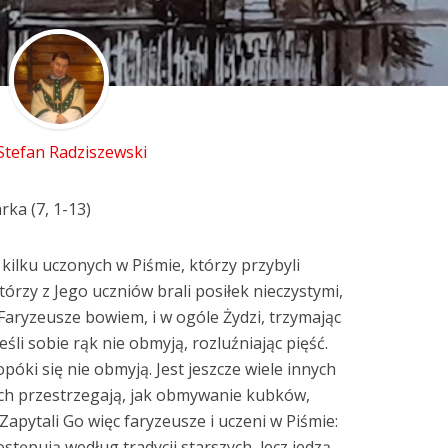
 Stefan Radziszewski
ka (7, 1-13)
i kilku uczonych w Piśmie, którzy przybyli
którzy z Jego uczniów brali posiłek nieczystymi,
Faryzeusze bowiem, i w ogóle Żydzi, trzymając
 jeśli sobie rąk nie obmyją, rozluźniając pięść.
opóki się nie obmyją. Jest jeszcze wiele innych
rych przestrzegają, jak obmywanie kubków,
apytali Go więc faryzeusze i uczeni w Piśmie:
tępują według tradycji starszych, lecz jedzą