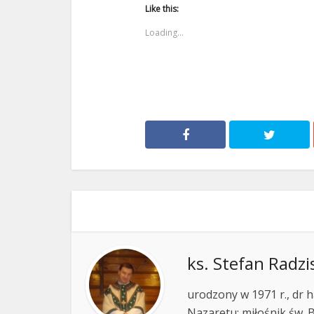
Like this:
Loading...
ks. Stefan Radzi
urodzony w 1971 r., dr h
Nazaretu; miłośnik św. B