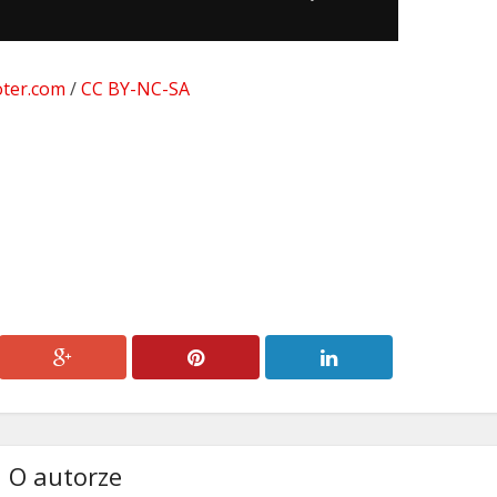
do
góry/do
dołu
oter.com
/
CC BY-NC-SA
aby
zwiększyć
lub
zmniejszyć
głośność.
O autorze