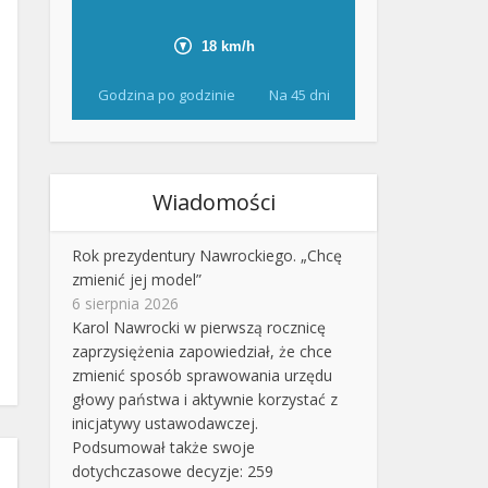
Godzina po godzinie
Na 45 dni
Wiadomości
Rok prezydentury Nawrockiego. „Chcę
zmienić jej model”
6 sierpnia 2026
Karol Nawrocki w pierwszą rocznicę
zaprzysiężenia zapowiedział, że chce
zmienić sposób sprawowania urzędu
głowy państwa i aktywnie korzystać z
inicjatywy ustawodawczej.
Podsumował także swoje
dotychczasowe decyzje: 259