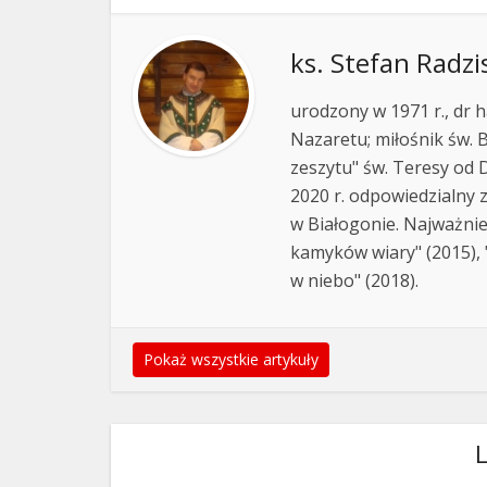
ks. Stefan Radzi
urodzony w 1971 r., dr h
Nazaretu; miłośnik św. B
zeszytu" św. Teresy od D
2020 r. odpowiedzialny 
w Białogonie. Najważnie
kamyków wiary" (2015), "
w niebo" (2018).
Pokaż wszystkie artykuły
L