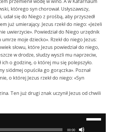
edtem przemienił wodę w wino. A w Kafarnaum
wski, którego syn chorował. Usłyszawszy,
ei, udał się do Niego z prośbą, aby przyszedł
em już umierający. Jezus rzekł do niego: «Jeżeli
nie uwierzycie». Powiedział do Niego urzędnik
m umrze moje dziecko». Rzekł do niego Jezus:
złowiek słowu, które Jezus powiedział do niego,
jeszcze w drodze, słudzy wyszli mu naprzeciw,
 ich o godzinę, o której mu się polepszyło.
ny siódmej opuściła go gorączka». Poznał
inie, o której Jezus rzekł do niego: «Syn
zina. Ten już drugi znak uczynił Jezus od chwili
Używaj
strzałek
00:00