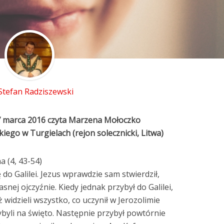
 Stefan Radziszewski
7 marca 2016 czyta Marzena Mołoczko
iego w Turgielach (rejon solecznicki, Litwa)
a (4, 43-54)
ę do Galilei. Jezus wprawdzie sam stwierdził,
snej ojczyźnie. Kiedy jednak przybył do Galilei,
ż widzieli wszystko, co uczynił w Jerozolimie
ybyli na święto. Następnie przybył powtórnie