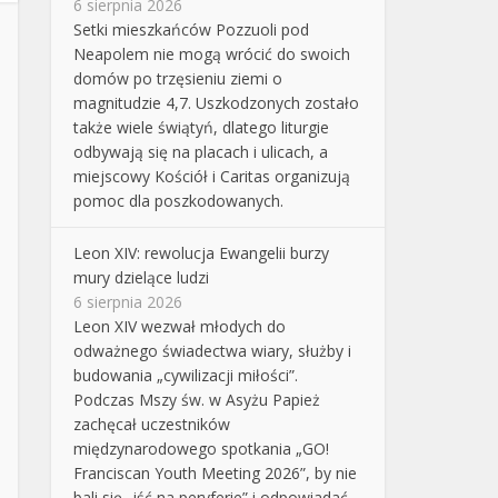
6 sierpnia 2026
Setki mieszkańców Pozzuoli pod
Neapolem nie mogą wrócić do swoich
domów po trzęsieniu ziemi o
magnitudzie 4,7. Uszkodzonych zostało
także wiele świątyń, dlatego liturgie
odbywają się na placach i ulicach, a
miejscowy Kościół i Caritas organizują
pomoc dla poszkodowanych.
Leon XIV: rewolucja Ewangelii burzy
mury dzielące ludzi
6 sierpnia 2026
Leon XIV wezwał młodych do
odważnego świadectwa wiary, służby i
budowania „cywilizacji miłości”.
Podczas Mszy św. w Asyżu Papież
zachęcał uczestników
międzynarodowego spotkania „GO!
Franciscan Youth Meeting 2026”, by nie
bali się „iść na peryferie” i odpowiadać