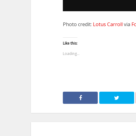
dźwiękowych
Photo credit:
Lotus Carroll
via
F
Like this:
Loading...