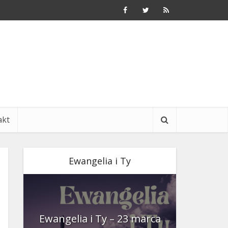
akt
Ewangelia i Ty
nia
Ewangelia i Ty – 23 marca
Ewangeli