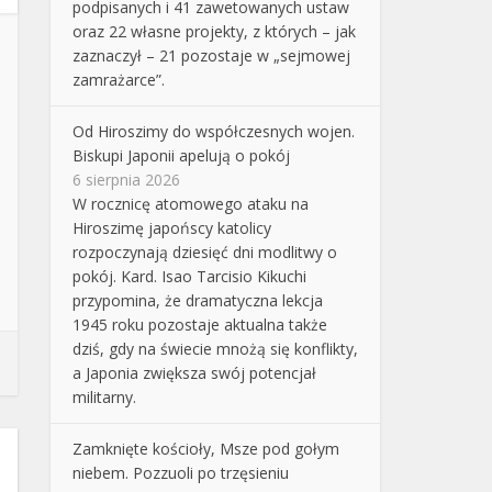
podpisanych i 41 zawetowanych ustaw
oraz 22 własne projekty, z których – jak
zaznaczył – 21 pozostaje w „sejmowej
zamrażarce”.
Od Hiroszimy do współczesnych wojen.
Biskupi Japonii apelują o pokój
6 sierpnia 2026
W rocznicę atomowego ataku na
Hiroszimę japońscy katolicy
rozpoczynają dziesięć dni modlitwy o
pokój. Kard. Isao Tarcisio Kikuchi
przypomina, że dramatyczna lekcja
1945 roku pozostaje aktualna także
dziś, gdy na świecie mnożą się konflikty,
a Japonia zwiększa swój potencjał
militarny.
Zamknięte kościoły, Msze pod gołym
niebem. Pozzuoli po trzęsieniu