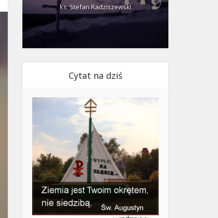
ks. Stefan Radziszewski
ks.
Cytat na dziś