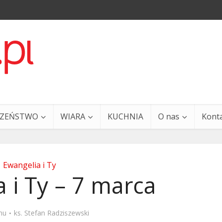
CZEŃSTWO
WIARA
KUCHNIA
O nas
Kont
Ewangelia i Ty
 i Ty – 7 marca
a i Ty – 29 grudnia
Ewangelia i Ty – 27 grud
mu
ks. Stefan Radziszewski