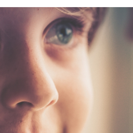
Stefan Radziszewski
ks. Stefan Radziszewski