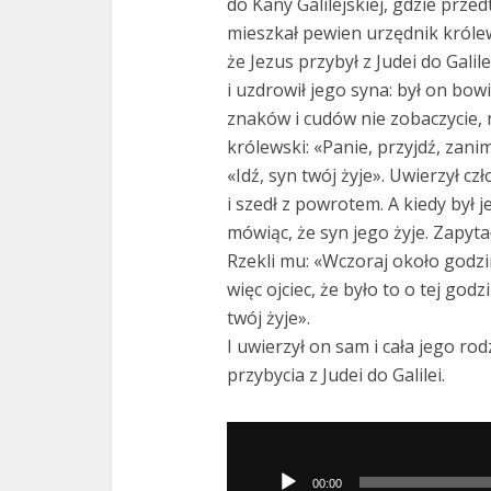
do Kany Galilejskiej, gdzie prz
mieszkał pewien urzędnik króle
że Jezus przybył z Judei do Galil
i uzdrowił jego syna: był on bowi
znaków i cudów nie zobaczycie, 
królewski: «Panie, przyjdź, zani
«Idź, syn twój żyje». Uwierzył c
i szedł z powrotem. A kiedy był 
mówiąc, że syn jego żyje. Zapytał
Rzekli mu: «Wczoraj około godzi
więc ojciec, że było to o tej godz
twój żyje».
I uwierzył on sam i cała jego rod
przybycia z Judei do Galilei.
Odtwarzacz
plików
00:00