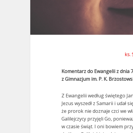
ks.
Komentarz do Ewangelii z dnia 
z Gimnazjum im. P. K. Brzostowsk
Z Ewangelii według świętego Jan
Jezus wyszedł z Samarii i udał si
że prorok nie doznaje czci we wła
Galilejczycy przyjęli Go, poniewa
w czasie świąt. I oni bowiem prz