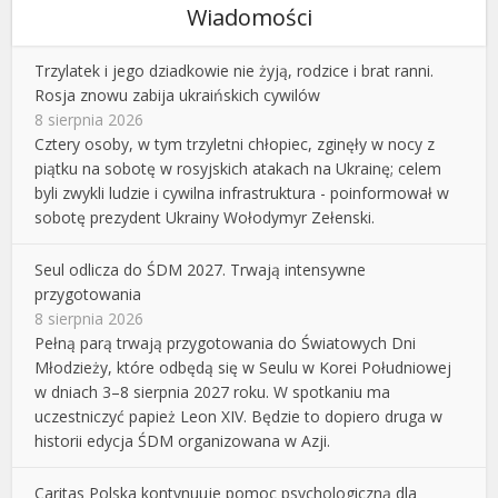
Wiadomości
Trzylatek i jego dziadkowie nie żyją, rodzice i brat ranni.
Rosja znowu zabija ukraińskich cywilów
8 sierpnia 2026
Cztery osoby, w tym trzyletni chłopiec, zginęły w nocy z
piątku na sobotę w rosyjskich atakach na Ukrainę; celem
byli zwykli ludzie i cywilna infrastruktura - poinformował w
sobotę prezydent Ukrainy Wołodymyr Zełenski.
Seul odlicza do ŚDM 2027. Trwają intensywne
przygotowania
8 sierpnia 2026
Pełną parą trwają przygotowania do Światowych Dni
Młodzieży, które odbędą się w Seulu w Korei Południowej
w dniach 3–8 sierpnia 2027 roku. W spotkaniu ma
uczestniczyć papież Leon XIV. Będzie to dopiero druga w
historii edycja ŚDM organizowana w Azji.
Caritas Polska kontynuuje pomoc psychologiczną dla