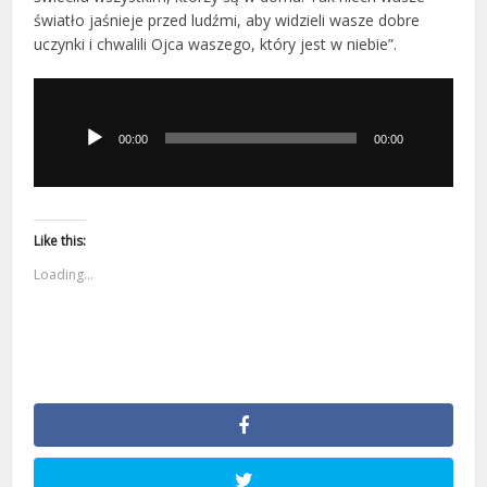
światło jaśnieje przed ludźmi, aby widzieli wasze dobre
uczynki i chwalili Ojca waszego, który jest w niebie”.
Odtwarzacz
plików
dźwiękowych
00:00
00:00
Like this:
Loading...