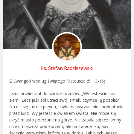
ks. Stefan Radziszewski
Z Ewangelii według świętego Mateusza (5, 13-16)
Jezus powiedział do swoich uczniów: „Wy jesteście solą
ziemi. Lecz jeśli sól utraci swój smak, czymże ją posolić?
Na nic się już nie przyda, chyba na wyrzucenie i podeptanie
przez ludzi. Wy jesteście światłem świata. Nie może się
ukryć miasto położone na górze. Nie zapala się też lampy
i nie umieszcza pod korcem, ale na świeczniku, aby
świeciła wszystkim, którzy są w domu. Tak niech wasze