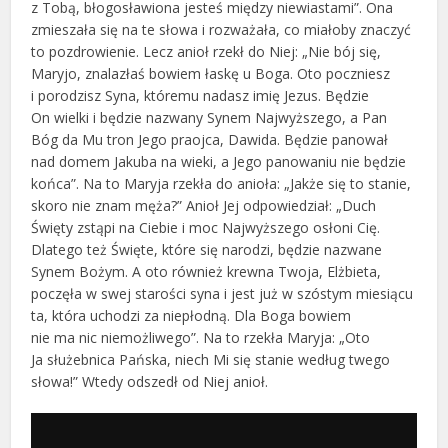
z Tobą, błogosławiona jesteś między niewiastami”. Ona
zmieszała się na te słowa i rozważała, co miałoby znaczyć
to pozdrowienie. Lecz anioł rzekł do Niej: „Nie bój się,
Maryjo, znalazłaś bowiem łaskę u Boga. Oto poczniesz
i porodzisz Syna, któremu nadasz imię Jezus. Będzie
On wielki i będzie nazwany Synem Najwyższego, a Pan
Bóg da Mu tron Jego praojca, Dawida. Będzie panował
nad domem Jakuba na wieki, a Jego panowaniu nie będzie
końca”. Na to Maryja rzekła do anioła: „Jakże się to stanie,
skoro nie znam męża?” Anioł Jej odpowiedział: „Duch
Święty zstąpi na Ciebie i moc Najwyższego osłoni Cię.
Dlatego też Święte, które się narodzi, będzie nazwane
Synem Bożym. A oto również krewna Twoja, Elżbieta,
poczęła w swej starości syna i jest już w szóstym miesiącu
ta, która uchodzi za niepłodną. Dla Boga bowiem
nie ma nic niemożliwego”. Na to rzekła Maryja: „Oto
Ja służebnica Pańska, niech Mi się stanie według twego
słowa!” Wtedy odszedł od Niej anioł.
Odtwarzacz
plików