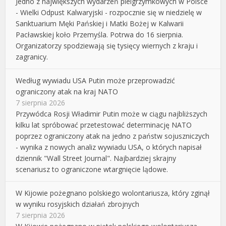
Jedno z największych wydarzeń pielgrzymkowych w Polsce
- Wielki Odpust Kalwaryjski - rozpocznie się w niedzielę w
Sanktuarium Męki Pańskiej i Matki Bożej w Kalwarii
Pacławskiej koło Przemyśla. Potrwa do 16 sierpnia.
Organizatorzy spodziewają się tysięcy wiernych z kraju i
zagranicy.
Według wywiadu USA Putin może przeprowadzić
ograniczony atak na kraj NATO
7 sierpnia 2026
Przywódca Rosji Władimir Putin może w ciągu najbliższych
kilku lat spróbować przetestować determinację NATO
poprzez ograniczony atak na jedno z państw sojuszniczych
- wynika z nowych analiz wywiadu USA, o których napisał
dziennik "Wall Street Journal". Najbardziej skrajny
scenariusz to ograniczone wtargnięcie lądowe.
W Kijowie pożegnano polskiego wolontariusza, który zginął
w wyniku rosyjskich działań zbrojnych
7 sierpnia 2026