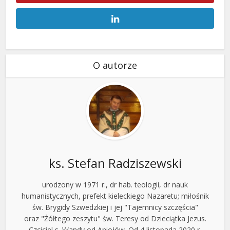
O autorze
ks. Stefan Radziszewski
urodzony w 1971 r., dr hab. teologii, dr nauk
humanistycznych, prefekt kieleckiego Nazaretu; miłośnik
św. Brygidy Szwedzkiej i jej "Tajemnicy szczęścia"
oraz "Żółtego zeszytu" św. Teresy od Dzieciątka Jezus.
Czciciel s. Wandy od Aniołów. Od 4 listopada 2020 r.