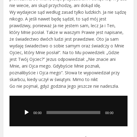
nie wiecie, ani skąd przychodzę, ani dokąd idę.
Wy wydajecie sąd według zasad tylko ludzkich. Ja nie sądzę
nikogo. A jeśli nawet będę sądził, to sąd mój jest
prawdziwy, ponieważ Ja nie jestem sam, lecz Ja i Ten,
który Mnie posłał. Także w waszym Prawie jest napisane,
że świadectwo dwóch ludzi jest prawdziwe. Oto Ja sam
wydaję świadectwo o sobie samym oraz świadczy o Mnie
Ojciec, który Mnie posłał”. Na to Mu powiedzieli: „Gdzie
jest Twój Ojciec?” Jezus odpowiedział: „Nie znacie ani
Mnie, ani Ojca mego. Gdybyście Mnie poznali,
poznalibyście i Ojca mego”. Słowa te wypowiedział przy
skarbcu, kiedy uczył w świątyni. Mimo to nikt
Go nie pojmał, gdyż godzina Jego jeszcze nie nadeszła.
Odtwarzacz
plików
dźwiękowych
00:00
00:00