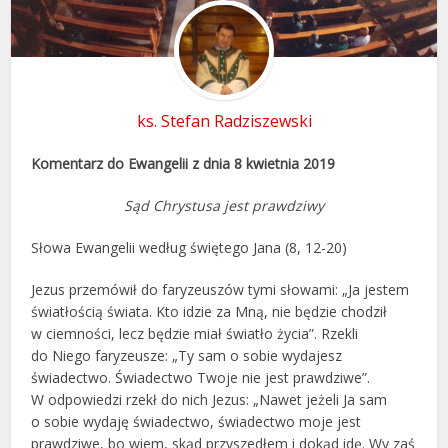
ks. Stefan Radziszewski
Komentarz do Ewangelii z dnia 8 kwietnia 2019
Sąd Chrystusa jest prawdziwy
Słowa Ewangelii według świętego Jana (8, 12-20)
Jezus przemówił do faryzeuszów tymi słowami: „Ja jestem
światłością świata. Kto idzie za Mną, nie będzie chodził
w ciemności, lecz będzie miał światło życia”. Rzekli
do Niego faryzeusze: „Ty sam o sobie wydajesz
świadectwo. Świadectwo Twoje nie jest prawdziwe”.
W odpowiedzi rzekł do nich Jezus: „Nawet jeżeli Ja sam
o sobie wydaję świadectwo, świadectwo moje jest
prawdziwe, bo wiem, skąd przyszedłem i dokąd idę. Wy zaś