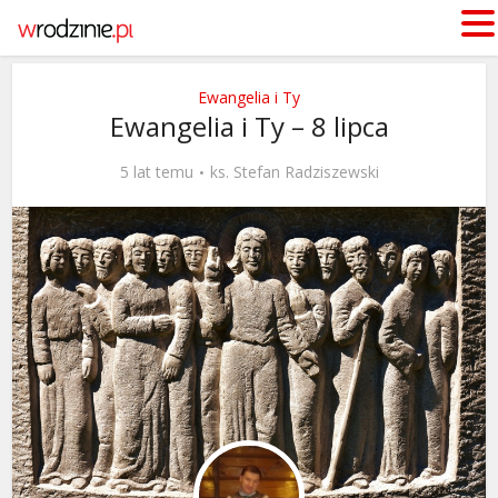
Ewangelia i Ty
Ewangelia i Ty – 8 lipca
5 lat temu
ks. Stefan Radziszewski