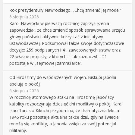
Rok prezydentury Nawrockiego. „Chcę zmienić jej model”
6 sierpnia 2026
Karol Nawrocki w pierwszą rocznicę zaprzysiężenia
zapowiedział, że chce zmienić sposób sprawowania urzędu
głowy państwa i aktywnie korzystać z inicjatywy
ustawodawczej. Podsumował także swoje dotychczasowe
decyzje: 259 podpisanych i 41 zawetowanych ustaw oraz
22 własne projekty, z których – jak zaznaczył – 21
pozostaje w „sejmowej zamrażarce”.
Od Hiroszimy do współczesnych wojen. Biskupi Japonii
apelują o pokój
6 sierpnia 2026
W rocznicę atomowego ataku na Hiroszimę japońscy
katolicy rozpoczynają dziesięć dni modlitwy o pokój. Kard.
Isao Tarcisio Kikuchi przypomina, że dramatyczna lekcja
1945 roku pozostaje aktualna także dziś, gdy na świecie
mnożą się konflikty, a Japonia zwiększa swój potencjał
militarny.