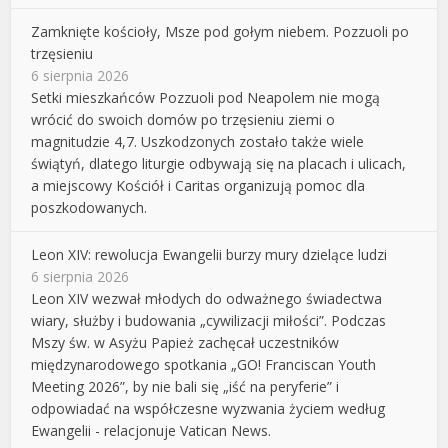
Zamknięte kościoły, Msze pod gołym niebem. Pozzuoli po
trzęsieniu
6 sierpnia 2026
Setki mieszkańców Pozzuoli pod Neapolem nie mogą
wrócić do swoich domów po trzęsieniu ziemi o
magnitudzie 4,7. Uszkodzonych zostało także wiele
świątyń, dlatego liturgie odbywają się na placach i ulicach,
a miejscowy Kościół i Caritas organizują pomoc dla
poszkodowanych.
Leon XIV: rewolucja Ewangelii burzy mury dzielące ludzi
6 sierpnia 2026
Leon XIV wezwał młodych do odważnego świadectwa
wiary, służby i budowania „cywilizacji miłości”. Podczas
Mszy św. w Asyżu Papież zachęcał uczestników
międzynarodowego spotkania „GO! Franciscan Youth
Meeting 2026”, by nie bali się „iść na peryferie” i
odpowiadać na współczesne wyzwania życiem według
Ewangelii - relacjonuje Vatican News.