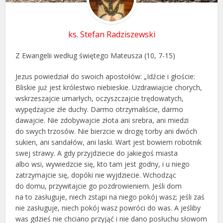
ks. Stefan Radziszewski
Z Ewangelii według świętego Mateusza (10, 7-15)
Jezus powiedział do swoich apostołów: „Idźcie i głoście:
Bliskie już jest królestwo niebieskie. Uzdrawiajcie chorych,
wskrzeszajcie umarłych, oczyszczajcie trędowatych,
wypędzajcie złe duchy. Darmo otrzymaliście, darmo
dawajcie. Nie zdobywajcie złota ani srebra, ani miedzi
do swych trzosów. Nie bierzcie w drogę torby ani dwóch
sukien, ani sandałów, ani laski. Wart jest bowiem robotnik
swej strawy. A gdy przyjdziecie do jakiegoś miasta
albo wsi, wywiedzcie się, kto tam jest godny, i u niego
zatrzymajcie się, dopóki nie wyjdziecie. Wchodząc
do domu, przywitajcie go pozdrowieniem. Jeśli dom
na to zasługuje, niech zstąpi na niego pokój wasz; jeśli zaś
nie zasługuje, niech pokój wasz powróci do was. A jeśliby
was gdzieś nie chciano przyjąć i nie dano posłuchu słowom