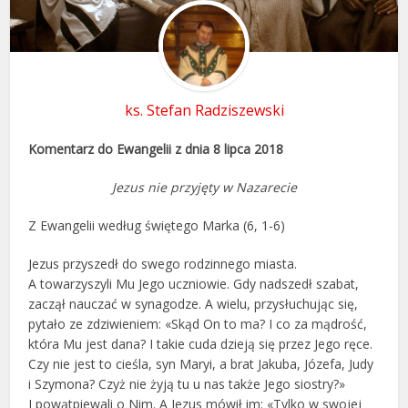
ks. Stefan Radziszewski
Komentarz do Ewangelii z dnia 8 lipca 2018
Jezus nie przyjęty w Nazarecie
Z Ewangelii według świętego Marka (6, 1-6)
Jezus przyszedł do swego rodzinnego miasta.
A towarzyszyli Mu Jego uczniowie. Gdy nadszedł szabat,
zaczął nauczać w synagodze. A wielu, przysłuchując się,
pytało ze zdziwieniem: «Skąd On to ma? I co za mądrość,
która Mu jest dana? I takie cuda dzieją się przez Jego ręce.
Czy nie jest to cieśla, syn Maryi, a brat Jakuba, Józefa, Judy
i Szymona? Czyż nie żyją tu u nas także Jego siostry?»
I powątpiewali o Nim. A Jezus mówił im: «Tylko w swojej