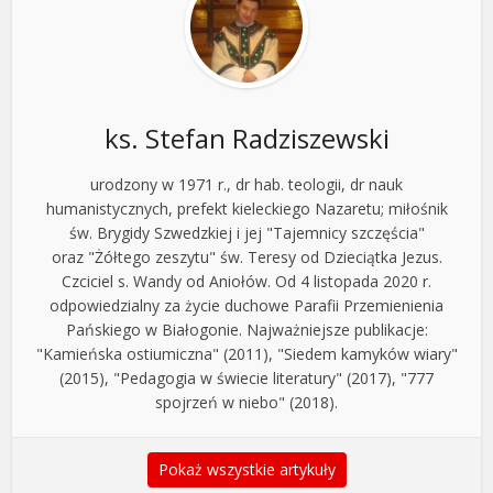
ks. Stefan Radziszewski
urodzony w 1971 r., dr hab. teologii, dr nauk
humanistycznych, prefekt kieleckiego Nazaretu; miłośnik
św. Brygidy Szwedzkiej i jej "Tajemnicy szczęścia"
oraz "Żółtego zeszytu" św. Teresy od Dzieciątka Jezus.
Czciciel s. Wandy od Aniołów. Od 4 listopada 2020 r.
odpowiedzialny za życie duchowe Parafii Przemienienia
Pańskiego w Białogonie. Najważniejsze publikacje:
"Kamieńska ostiumiczna" (2011), "Siedem kamyków wiary"
(2015), "Pedagogia w świecie literatury" (2017), "777
spojrzeń w niebo" (2018).
Pokaż wszystkie artykuły