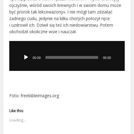
ojczyźnie, wśród swoich krewnych i w swoim domu może
być prorok tak lekceważony». I nie mógł tam zdziałać
żadnego cudu, jedynie na kilku chorych położył ręce
i uzdrowił ich. Dziwił się też ich niedowiarstwu. Potem
obchodził okoliczne wsie i nauczał.
Odtwarzacz
plików
dźwiękowych
00:00
00:00
Foto: freebibleimages.org
Like this:
Loading...