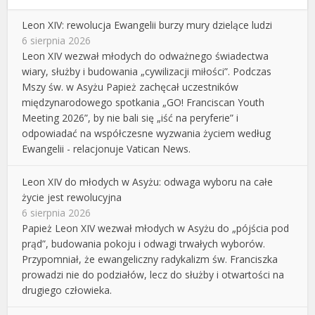
Leon XIV: rewolucja Ewangelii burzy mury dzielące ludzi
6 sierpnia 2026
Leon XIV wezwał młodych do odważnego świadectwa
wiary, służby i budowania „cywilizacji miłości”. Podczas
Mszy św. w Asyżu Papież zachęcał uczestników
międzynarodowego spotkania „GO! Franciscan Youth
Meeting 2026”, by nie bali się „iść na peryferie” i
odpowiadać na współczesne wyzwania życiem według
Ewangelii - relacjonuje Vatican News.
Leon XIV do młodych w Asyżu: odwaga wyboru na całe
życie jest rewolucyjna
6 sierpnia 2026
Papież Leon XIV wezwał młodych w Asyżu do „pójścia pod
prąd”, budowania pokoju i odwagi trwałych wyborów.
Przypomniał, że ewangeliczny radykalizm św. Franciszka
prowadzi nie do podziałów, lecz do służby i otwartości na
drugiego człowieka.