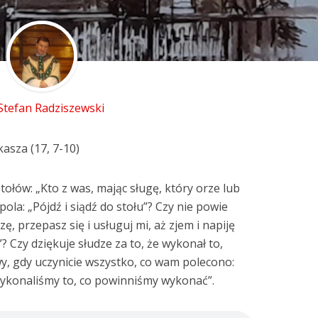
 Stefan Radziszewski
asza (17, 7-10)
ołów: „Kto z was, mając sługę, który orze lub
ola: „Pójdź i siądź do stołu”? Czy nie powie
ę, przepasz się i usługuj mi, aż zjem i napiję
ł”? Czy dziękuje słudze za to, że wykonał to,
y, gdy uczynicie wszystko, co wam polecono:
wykonaliśmy to, co powinniśmy wykonać”.