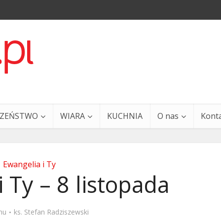
CZEŃSTWO
WIARA
KUCHNIA
O nas
Kont
Ewangelia i Ty
 Ty – 8 listopada
a i Ty – 29 grudnia
Ewangelia i Ty – 27 grud
mu
ks. Stefan Radziszewski