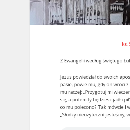
ks.
Z Ewangelii według świętego Łuk
Jezus powiedział do swoich apost
pasie, powie mu, gdy on wróci z p
mu raczej: „Przygotuj mi wieczerz
się, a potem ty będziesz jadł i pi
co mu polecono? Tak mówcie i w
„Słudzy nieużyteczni jesteśmy; 