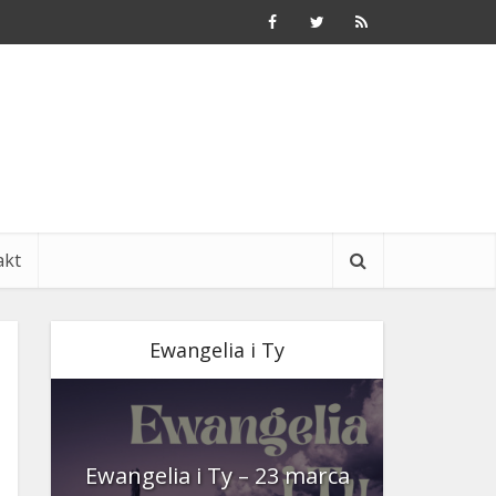
akt
Ewangelia i Ty
nia
Ewangelia i Ty – 23 marca
Ewangeli