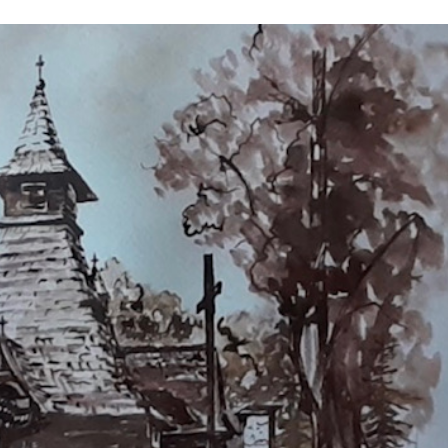
Stefan Radziszewski
ks. Stefan Radziszewski