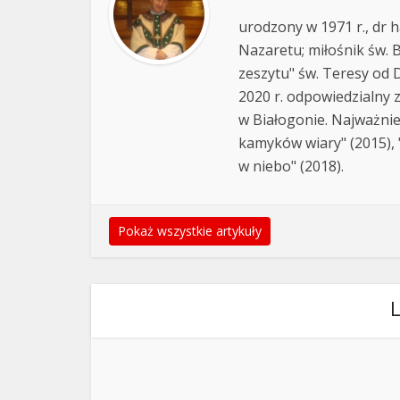
urodzony w 1971 r., dr h
Nazaretu; miłośnik św. B
zeszytu" św. Teresy od D
2020 r. odpowiedzialny 
w Białogonie. Najważnie
kamyków wiary" (2015), "
w niebo" (2018).
Pokaż wszystkie artykuły
L