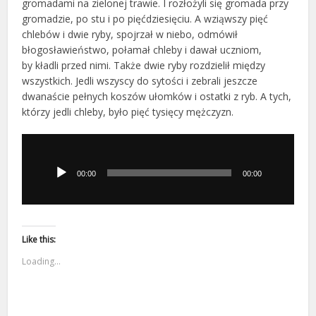
gromadami na zielonej trawie. I rozłożyli się gromada przy
gromadzie, po stu i po pięćdziesięciu. A wziąwszy pięć
chlebów i dwie ryby, spojrzał w niebo, odmówił
błogosławieństwo, połamał chleby i dawał uczniom,
by kładli przed nimi. Także dwie ryby rozdzielił między
wszystkich. Jedli wszyscy do sytości i zebrali jeszcze
dwanaście pełnych koszów ułomków i ostatki z ryb. A tych,
którzy jedli chleby, było pięć tysięcy mężczyzn.
Odtwarzacz
plików
dźwiękowych
00:00
00:00
Like this:
Loading...