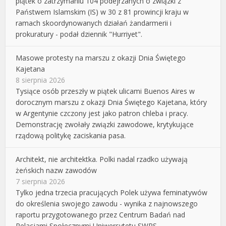
piątek o zatrzymaniu 104 podejrzanych o związki z
Państwem Islamskim (IS) w 30 z 81 prowincji kraju w
ramach skoordynowanych działań żandarmerii i
prokuratury - podał dziennik "Hurriyet".
Masowe protesty na marszu z okazji Dnia Świętego
Kajetana
8 sierpnia 2026
Tysiące osób przeszły w piątek ulicami Buenos Aires w
dorocznym marszu z okazji Dnia Świętego Kajetana, który
w Argentynie czczony jest jako patron chleba i pracy.
Demonstrację zwołały związki zawodowe, krytykujące
rządową politykę zaciskania pasa.
Architekt, nie architektka. Polki nadal rzadko używają
żeńskich nazw zawodów
7 sierpnia 2026
Tylko jedna trzecia pracujących Polek używa feminatywów
do określenia swojego zawodu - wynika z najnowszego
raportu przygotowanego przez Centrum Badań nad
Relacjami Społecznymi Uniwersytetu SWPS.