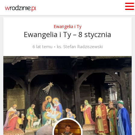
Ewangelia i Ty
Ewangelia i Ty – 8 stycznia
6 lat temu
ks. Stefan Radziszewski