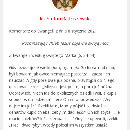
ks. Stefan Radziszewski
Komentarz do Ewangelii z dnia 8 stycznia 2021
Rozmnażając chleb Jezus objawia swoją moc
Z Ewangelii według świętego Marka (6, 34-44)
Gdy Jezus ujrzał wielki tłum, ogarnęła Go litość nad nimi;
byli bowiem jak owce niemające pasterza. I zaczął ich
nauczać. A gdy pora była już późna, przystąpili do Niego
uczniowie i rzekli: „Miejsce jest puste, a pora już późna.
Odpraw ich. Niech idą do okolicznych osiedli i wsi, a kupią
sobie coś do jedzenia”. Lecz On im odpowiedział: „Wy
dajcie im jeść”. Rzekli Mu: „Mamy pójść i za dwieście
denarów kupić chleba, żeby im dać jeść?” On ich spytał: „Ile
macie chlebów? Idźcie, zobaczcie!” Gdy się upewnili, rzekli:
„Pięć i dwie ryby”. Wtedy polecił im wszystkim usiąść