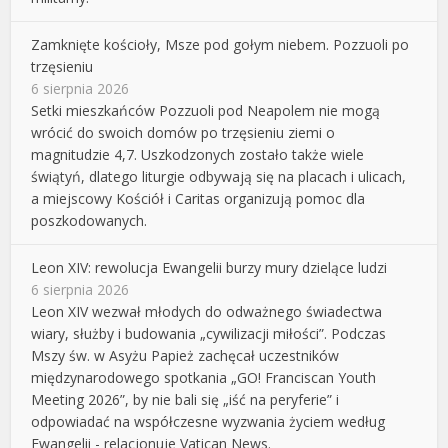
Zamknięte kościoły, Msze pod gołym niebem. Pozzuoli po
trzęsieniu
6 sierpnia 2026
Setki mieszkańców Pozzuoli pod Neapolem nie mogą
wrócić do swoich domów po trzęsieniu ziemi o
magnitudzie 4,7. Uszkodzonych zostało także wiele
świątyń, dlatego liturgie odbywają się na placach i ulicach,
a miejscowy Kościół i Caritas organizują pomoc dla
poszkodowanych.
Leon XIV: rewolucja Ewangelii burzy mury dzielące ludzi
6 sierpnia 2026
Leon XIV wezwał młodych do odważnego świadectwa
wiary, służby i budowania „cywilizacji miłości”. Podczas
Mszy św. w Asyżu Papież zachęcał uczestników
międzynarodowego spotkania „GO! Franciscan Youth
Meeting 2026”, by nie bali się „iść na peryferie” i
odpowiadać na współczesne wyzwania życiem według
Ewangelii - relacjonuje Vatican News.