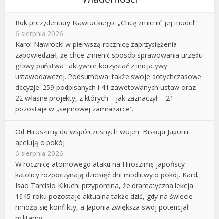
Rok prezydentury Nawrockiego. „Chcę zmienić jej model”
6 sierpnia 2026
Karol Nawrocki w pierwszą rocznicę zaprzysiężenia
zapowiedział, że chce zmienić sposób sprawowania urzędu
głowy państwa i aktywnie korzystać z inicjatywy
ustawodawczej. Podsumował także swoje dotychczasowe
decyzje: 259 podpisanych i 41 zawetowanych ustaw oraz
22 własne projekty, z których – jak zaznaczył – 21
pozostaje w „sejmowej zamrażarce”.
Od Hiroszimy do współczesnych wojen. Biskupi Japonii
apelują o pokój
6 sierpnia 2026
W rocznicę atomowego ataku na Hiroszimę japońscy
katolicy rozpoczynają dziesięć dni modlitwy o pokój. Kard.
Isao Tarcisio Kikuchi przypomina, że dramatyczna lekcja
1945 roku pozostaje aktualna także dziś, gdy na świecie
mnożą się konflikty, a Japonia zwiększa swój potencjał
militarny.