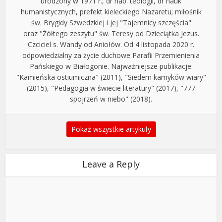
urodzony w 1971 r., dr hab. teologii, dr nauk
humanistycznych, prefekt kieleckiego Nazaretu; miłośnik
św. Brygidy Szwedzkiej i jej "Tajemnicy szczęścia"
oraz "Żółtego zeszytu" św. Teresy od Dzieciątka Jezus.
Czciciel s. Wandy od Aniołów. Od 4 listopada 2020 r.
odpowiedzialny za życie duchowe Parafii Przemienienia
Pańskiego w Białogonie. Najważniejsze publikacje:
"Kamieńska ostiumiczna" (2011), "Siedem kamyków wiary"
(2015), "Pedagogia w świecie literatury" (2017), "777
spojrzeń w niebo" (2018).
Pokaż wszystkie artykuły
Leave a Reply