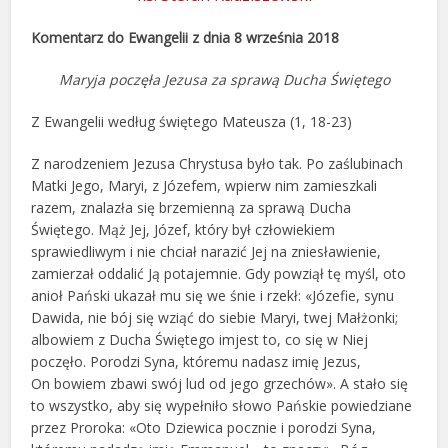
Komentarz do Ewangelii z dnia 8 września 2018
Maryja poczęła Jezusa za sprawą Ducha Świętego
Z Ewangelii według świętego Mateusza (1, 18-23)
Z narodzeniem Jezusa Chrystusa było tak. Po zaślubinach
Matki Jego, Maryi, z Józefem, wpierw nim zamieszkali
razem, znalazła się brzemienną za sprawą Ducha
Świętego. Mąż Jej, Józef, który był człowiekiem
sprawiedliwym i nie chciał narazić Jej na zniesławienie,
zamierzał oddalić Ją potajemnie. Gdy powziął tę myśl, oto
anioł Pański ukazał mu się we śnie i rzekł: «Józefie, synu
Dawida, nie bój się wziąć do siebie Maryi, twej Małżonki;
albowiem z Ducha Świętego imjest to, co się w Niej
poczęło. Porodzi Syna, któremu nadasz imię Jezus,
On bowiem zbawi swój lud od jego grzechów». A stało się
to wszystko, aby się wypełniło słowo Pańskie powiedziane
przez Proroka: «Oto Dziewica pocznie i porodzi Syna,