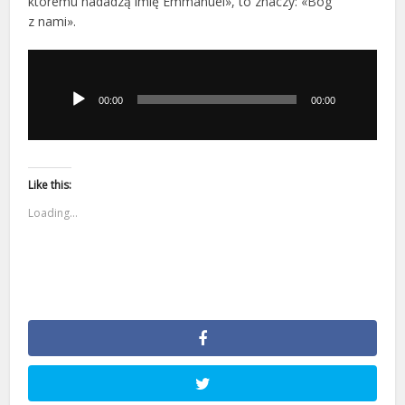
któremu nadadzą imię Emmanuel», to znaczy: «Bóg
z nami».
Odtwarzacz
plików
dźwiękowych
00:00
00:00
Like this:
Loading...