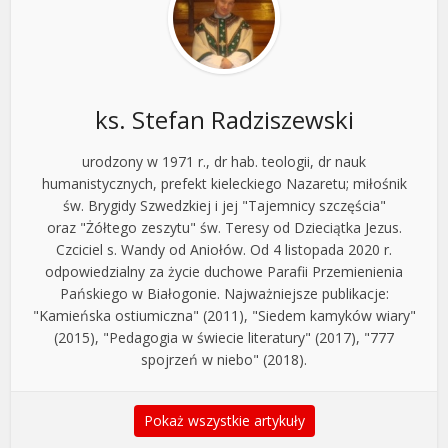
ks. Stefan Radziszewski
urodzony w 1971 r., dr hab. teologii, dr nauk
humanistycznych, prefekt kieleckiego Nazaretu; miłośnik
św. Brygidy Szwedzkiej i jej "Tajemnicy szczęścia"
oraz "Żółtego zeszytu" św. Teresy od Dzieciątka Jezus.
Czciciel s. Wandy od Aniołów. Od 4 listopada 2020 r.
odpowiedzialny za życie duchowe Parafii Przemienienia
Pańskiego w Białogonie. Najważniejsze publikacje:
"Kamieńska ostiumiczna" (2011), "Siedem kamyków wiary"
(2015), "Pedagogia w świecie literatury" (2017), "777
spojrzeń w niebo" (2018).
Pokaż wszystkie artykuły