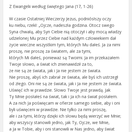
Z Ewangelii według świętego Jana (17, 1-26)
W czasie Ostatniej Wieczerzy Jezus, podniósłszy oczy
ku niebu, rzekł: „Ojcze, nadeszła godzina. Otocz swego
Syna chwałą, aby Syn Ciebie nią otoczył i aby mocą władzy
udzielonej Mu przez Ciebie nad każdym człowiekiem dał
życie wieczne wszystkim tym, których Mu dałeś. Ja za nimi
proszę, nie proszę za światem, ale za tymi,
których Mi dałeś, ponieważ są Twoimi. Ja im przekazałem
Twoje słowo, a świat ich znienawidził za to,
że nie są ze świata, jak i Ja nie jestem ze świata.
Nie proszę, abyś ich zabrał ze świata, ale byś ich ustrzegł
od złego. Oni nie są ze świata, jak i Ja nie jestem ze świata.
Uświęć ich w prawdzie. Słowo Twoje jest prawdą. Jak
Ty Mnie posłałeś na świat, tak i Ja ich na świat posłałem.
A za nich Ja poświęcam w ofierze samego siebie, aby i oni
byli uświęceni w prawdzie. Nie tylko za nimi proszę,
ale i za tymi, którzy dzięki ich słowu będą wierzyć we Mnie;
aby wszyscy stanowili jedno, jak Ty, Ojcze, we Mnie,
a Ja w Tobie, aby i oni stanowili w Nas jedno, aby świat