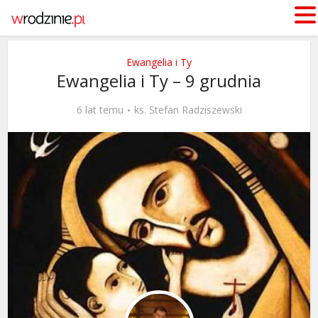
Ewangelia i Ty
Ewangelia i Ty – 9 grudnia
6 lat temu
ks. Stefan Radziszewski