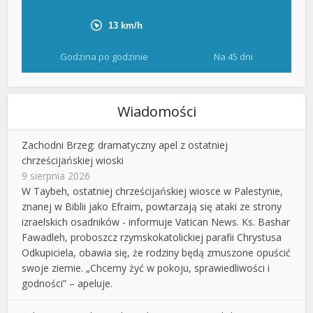
Godzina po godzinie
Na 45 dni
Wiadomości
Zachodni Brzeg: dramatyczny apel z ostatniej
chrześcijańskiej wioski
9 sierpnia 2026
W Taybeh, ostatniej chrześcijańskiej wiosce w Palestynie,
znanej w Biblii jako Efraim, powtarzają się ataki ze strony
izraelskich osadników - informuje Vatican News. Ks. Bashar
Fawadleh, proboszcz rzymskokatolickiej parafii Chrystusa
Odkupiciela, obawia się, że rodziny będą zmuszone opuścić
swoje ziemie. „Chcemy żyć w pokoju, sprawiedliwości i
godności” – apeluje.