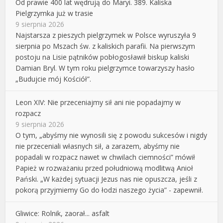
Od prawie 400 lat wędrują do Maryi. 389. Kaliska
Pielgrzymka już w trasie
9 sierpnia 2026
Najstarsza z pieszych pielgrzymek w Polsce wyruszyła 9
sierpnia po Mszach św. z kaliskich parafii. Na pierwszym
postoju na Lisie pątników pobłogosławił biskup kaliski
Damian Bryl. W tym roku pielgrzymce towarzyszy hasło
„Budujcie mój Kościół”.
Leon XIV: Nie przeceniajmy sił ani nie popadajmy w
rozpacz
9 sierpnia 2026
O tym, „abyśmy nie wynosili się z powodu sukcesów i nigdy
nie przeceniali własnych sił, a zarazem, abyśmy nie
popadali w rozpacz nawet w chwilach ciemności” mówił
Papież w rozważaniu przed południową modlitwą Anioł
Pański. „W każdej sytuacji Jezus nas nie opuszcza, jeśli z
pokorą przyjmiemy Go do łodzi naszego życia” - zapewnił.
Gliwice: Rolnik, zaorał... asfalt