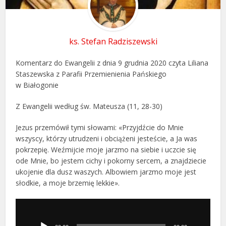
ks. Stefan Radziszewski
Komentarz do Ewangelii z dnia 9 grudnia 2020 czyta Liliana
Staszewska z Parafii Przemienienia Pańskiego
w Białogonie
Z Ewangelii według św. Mateusza (11, 28-30)
Jezus przemówił tymi słowami: «Przyjdźcie do Mnie
wszyscy, którzy utrudzeni i obciążeni jesteście, a Ja was
pokrzepię. Weźmijcie moje jarzmo na siebie i uczcie się
ode Mnie, bo jestem cichy i pokorny sercem, a znajdziecie
ukojenie dla dusz waszych. Albowiem jarzmo moje jest
słodkie, a moje brzemię lekkie».
Odtwarzacz
plików
dźwiękowych