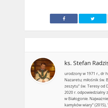
ks. Stefan Radzi
urodzony w 1971 r., dr h
Nazaretu; miłośnik św. B
zeszytu" św. Teresy od D
2020 r. odpowiedzialny 
w Białogonie. Najważnie
kamyków wiary" (2015), "