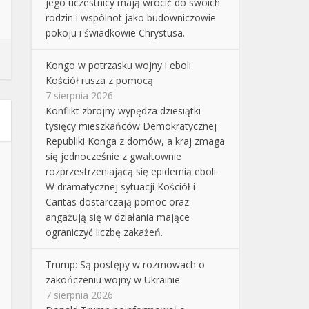
jego uczestnicy mają wrócić do swoich
rodzin i wspólnot jako budowniczowie
pokoju i świadkowie Chrystusa.
Kongo w potrzasku wojny i eboli.
Kościół rusza z pomocą
7 sierpnia 2026
Konflikt zbrojny wypędza dziesiątki
tysięcy mieszkańców Demokratycznej
Republiki Konga z domów, a kraj zmaga
się jednocześnie z gwałtownie
rozprzestrzeniającą się epidemią eboli.
W dramatycznej sytuacji Kościół i
Caritas dostarczają pomoc oraz
angażują się w działania mające
ograniczyć liczbę zakażeń.
Trump: Są postępy w rozmowach o
zakończeniu wojny w Ukrainie
7 sierpnia 2026