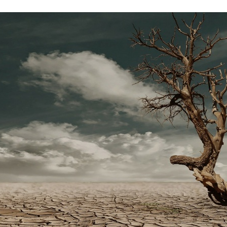
Stefan Radziszewski
ks. Stefan Radziszewski