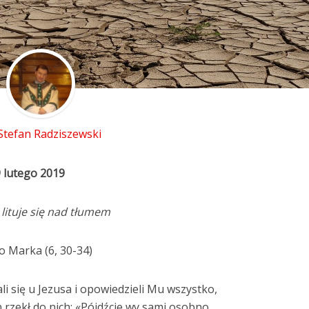
 Stefan Radziszewski
9 lutego 2019
 lituje się nad tłumem
o Marka (6, 30-34)
i się u Jezusa i opowiedzieli Mu wszystko,
On rzekł do nich: «Pójdźcie wy sami osobno