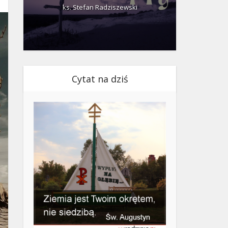
ks. Stefan Radziszewski
ks.
Cytat na dziś