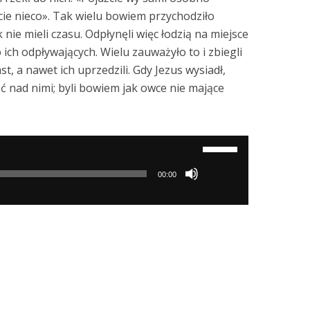
cie nieco». Tak wielu bowiem przychodziło
 nie mieli czasu. Odpłynęli więc łodzią na miejsce
ich odpływających. Wielu zauważyło to i zbiegli
t, a nawet ich uprzedzili. Gdy Jezus wysiadł,
tość nad nimi; byli bowiem jak owce nie mające
Używaj
strzałek
00:00
do
góry/do
dołu
aby
zwiększyć
lub
zmniejszyć
głośność.