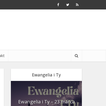
akt
Ewangelia i Ty
nia
Ewangelia i Ty – 23 marca
Ewangeli