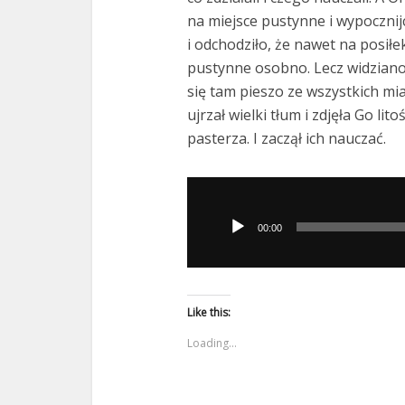
na miejsce pustynne i wypocznij
i odchodziło, że nawet na posiłek
pustynne osobno. Lecz widziano 
się tam pieszo ze wszystkich mias
ujrzał wielki tłum i zdjęła Go li
pasterza. I zaczął ich nauczać.
Odtwarzacz
plików
00:00
dźwiękowych
Like this:
Loading...