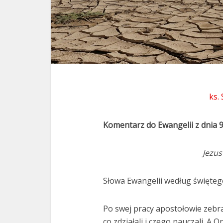
ks.
Komentarz do Ewangelii z dnia 
Jezus
Słowa Ewangelii według święteg
Po swej pracy apostołowie zebral
co zdziałali i czego nauczali. A 