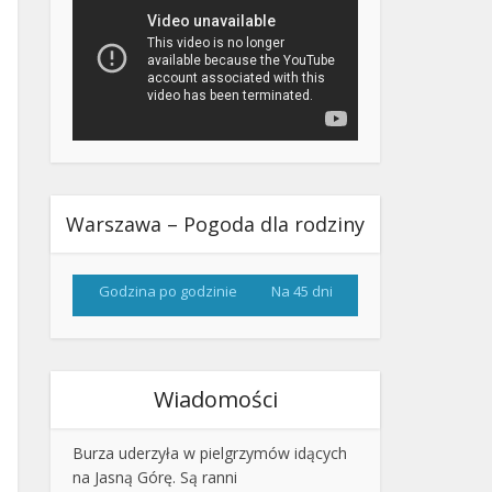
Warszawa – Pogoda dla rodziny
Godzina po godzinie
Na 45 dni
Wiadomości
Burza uderzyła w pielgrzymów idących
na Jasną Górę. Są ranni