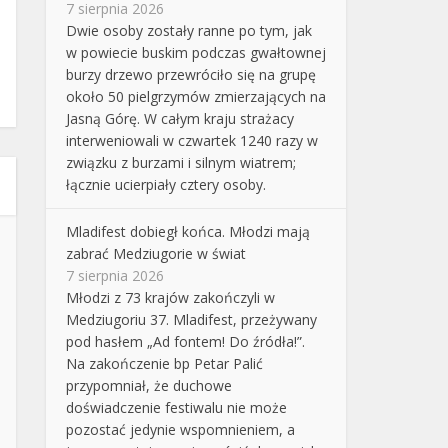
7 sierpnia 2026
Dwie osoby zostały ranne po tym, jak
w powiecie buskim podczas gwałtownej
burzy drzewo przewróciło się na grupę
około 50 pielgrzymów zmierzających na
Jasną Górę. W całym kraju strażacy
interweniowali w czwartek 1240 razy w
związku z burzami i silnym wiatrem;
łącznie ucierpiały cztery osoby.
Mladifest dobiegł końca. Młodzi mają
zabrać Medziugorie w świat
7 sierpnia 2026
Młodzi z 73 krajów zakończyli w
Medziugoriu 37. Mladifest, przeżywany
pod hasłem „Ad fontem! Do źródła!”.
Na zakończenie bp Petar Palić
przypomniał, że duchowe
doświadczenie festiwalu nie może
pozostać jedynie wspomnieniem, a