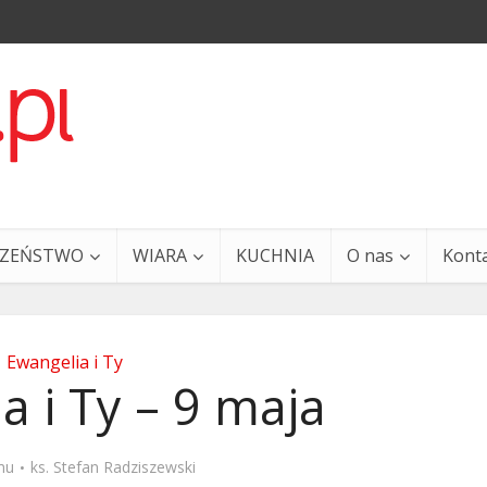
CZEŃSTWO
WIARA
KUCHNIA
O nas
Kont
Ewangelia i Ty
a i Ty – 9 maja
a i Ty – 29 grudnia
Ewangelia i Ty – 27 grud
mu
ks. Stefan Radziszewski