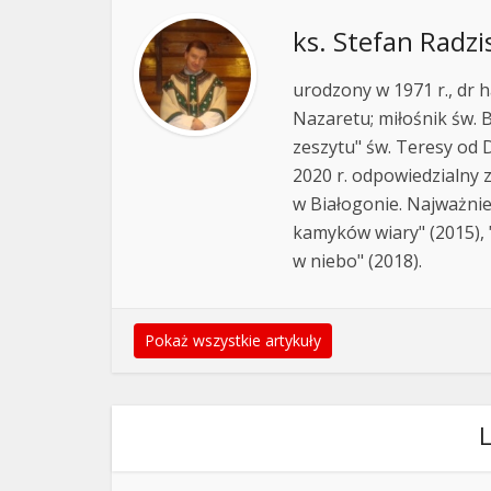
ks. Stefan Radzi
urodzony w 1971 r., dr h
Nazaretu; miłośnik św. B
zeszytu" św. Teresy od D
2020 r. odpowiedzialny 
w Białogonie. Najważnie
kamyków wiary" (2015), "
w niebo" (2018).
Pokaż wszystkie artykuły
L