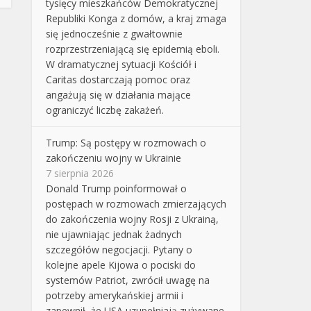
tysięcy mieszkańców Demokratycznej
Republiki Konga z domów, a kraj zmaga
się jednocześnie z gwałtownie
rozprzestrzeniającą się epidemią eboli.
W dramatycznej sytuacji Kościół i
Caritas dostarczają pomoc oraz
angażują się w działania mające
ograniczyć liczbę zakażeń.
Trump: Są postępy w rozmowach o
zakończeniu wojny w Ukrainie
7 sierpnia 2026
Donald Trump poinformował o
postępach w rozmowach zmierzających
do zakończenia wojny Rosji z Ukrainą,
nie ujawniając jednak żadnych
szczegółów negocjacji. Pytany o
kolejne apele Kijowa o pociski do
systemów Patriot, zwrócił uwagę na
potrzeby amerykańskiej armii i
zapewnił, że USA uzupełniają zużywane