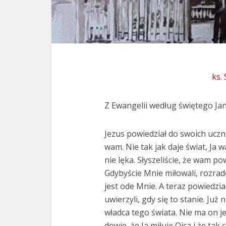
ks.
Z Ewangelii według świętego Jan
Jezus powiedział do swoich ucz
wam. Nie tak jak daje świat, Ja 
nie lęka. Słyszeliście, że wam p
Gdybyście Mnie miłowali, rozrado
jest ode Mnie. A teraz powiedzi
uwierzyli, gdy się to stanie. Ju
władca tego świata. Nie ma on j
dowie, że Ja miłuję Ojca i że tak 