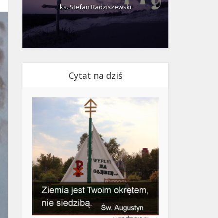
ks. Stefan Radziszewski
ks.
Cytat na dziś