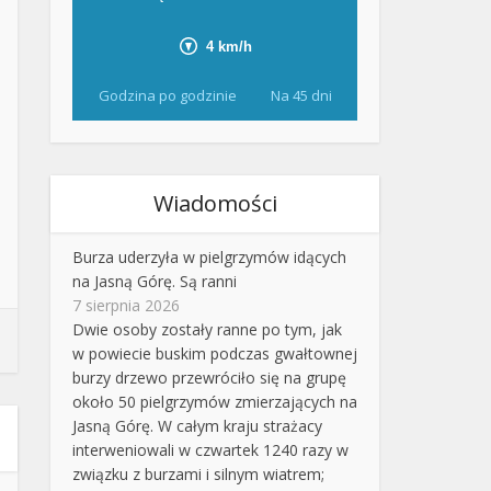
Godzina po godzinie
Na 45 dni
Wiadomości
Burza uderzyła w pielgrzymów idących
na Jasną Górę. Są ranni
7 sierpnia 2026
Dwie osoby zostały ranne po tym, jak
w powiecie buskim podczas gwałtownej
burzy drzewo przewróciło się na grupę
około 50 pielgrzymów zmierzających na
Jasną Górę. W całym kraju strażacy
interweniowali w czwartek 1240 razy w
związku z burzami i silnym wiatrem;