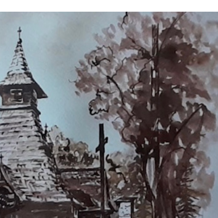
Stefan Radziszewski
ks. Stefan Radziszewski