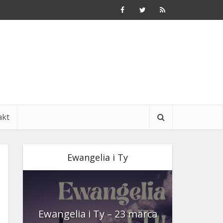
akt
Ewangelia i Ty
nia
Ewangelia i Ty – 23 marca
Ewangeli