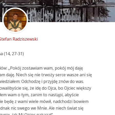
 Stefan Radziszewski
a (14, 27-31)
niów: „Pokój zostawiam wam, pokój mój daję
wam daję. Niech się nie trwoży serce wasze ani się
owiedziałem: Odchodzę i przyjdę znów do was.
walibyście się, że idę do Ojca, bo Ojciec większy
ałem wam o tym, zanim to nastąpi, abyście
ż nie będę z wami wiele mówił, nadchodzi bowiem
ednak nic swego we Mnie. Ale niech świat się
czynię, jak Mi Ojciec nakazał”.