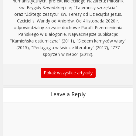
humanistycznych, prefekt kieleckiego Nazaretu; miłośnik
św. Brygidy Szwedzkiej i jej "Tajemnicy szczęścia"
oraz "Żółtego zeszytu" św. Teresy od Dzieciątka Jezus.
Czciciel s. Wandy od Aniołów. Od 4 listopada 2020 r.
odpowiedzialny za życie duchowe Parafii Przemienienia
Pańskiego w Białogonie. Najważniejsze publikacje:
"Kamieńska ostiumiczna" (2011), "Siedem kamyków wiary"
(2015), "Pedagogia w świecie literatury" (2017), "777
spojrzeń w niebo" (2018).
Pokaż wszystkie artykuły
Leave a Reply