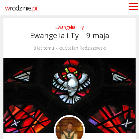
Ewangelia i Ty
Ewangelia i Ty – 9 maja
8 lat temu
ks. Stefan Radziszewski