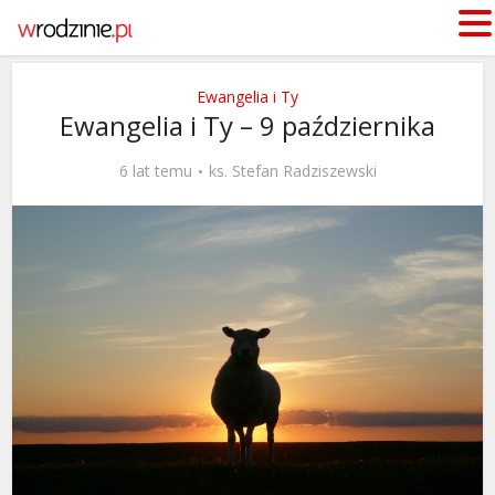
Ewangelia i Ty
Ewangelia i Ty – 9 października
6 lat temu
ks. Stefan Radziszewski