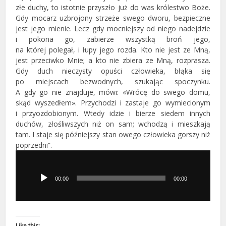
złe duchy, to istotnie przyszło już do was królestwo Boże.
Gdy mocarz uzbrojony strzeże swego dworu, bezpieczne
jest jego mienie. Lecz gdy mocniejszy od niego nadejdzie
i pokona go, zabierze wszystką broń jego,
na której polegał, i łupy jego rozda. Kto nie jest ze Mną,
jest przeciwko Mnie; a kto nie zbiera ze Mną, rozprasza.
Gdy duch nieczysty opuści człowieka, błąka się
po miejscach bezwodnych, szukając spoczynku.
A gdy go nie znajduje, mówi: «Wrócę do swego domu,
skąd wyszedłem». Przychodzi i zastaje go wymiecionym
i przyozdobionym. Wtedy idzie i bierze siedem innych
duchów, złośliwszych niż on sam; wchodzą i mieszkają
tam. I staje się późniejszy stan owego człowieka gorszy niż
poprzedni”.
Odtwarzacz
plików
dźwiękowych
00:00
00:00
Like this: