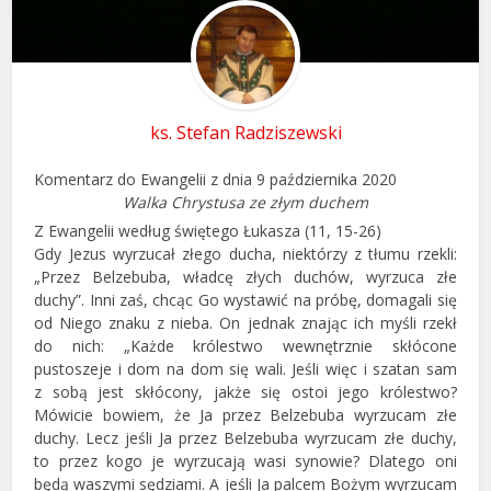
ks. Stefan Radziszewski
Komentarz do Ewangelii z dnia 9 października 2020
Walka Chrystusa ze złym duchem
Z Ewangelii według świętego Łukasza (11, 15-26)
Gdy Jezus wyrzucał złego ducha, niektórzy z tłumu rzekli:
„Przez Belzebuba, władcę złych duchów, wyrzuca złe
duchy”. Inni zaś, chcąc Go wystawić na próbę, domagali się
od Niego znaku z nieba. On jednak znając ich myśli rzekł
do nich: „Każde królestwo wewnętrznie skłócone
pustoszeje i dom na dom się wali. Jeśli więc i szatan sam
z sobą jest skłócony, jakże się ostoi jego królestwo?
Mówicie bowiem, że Ja przez Belzebuba wyrzucam złe
duchy. Lecz jeśli Ja przez Belzebuba wyrzucam złe duchy,
to przez kogo je wyrzucają wasi synowie? Dlatego oni
będą waszymi sędziami. A jeśli Ja palcem Bożym wyrzucam