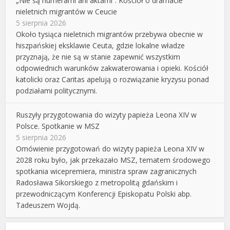
„Nie są numerami ani aktami”. Kościół o dramacie
nieletnich migrantów w Ceucie
5 sierpnia 2026
Około tysiąca nieletnich migrantów przebywa obecnie w
hiszpańskiej eksklawie Ceuta, gdzie lokalne władze
przyznają, że nie są w stanie zapewnić wszystkim
odpowiednich warunków zakwaterowania i opieki. Kościół
katolicki oraz Caritas apelują o rozwiązanie kryzysu ponad
podziałami politycznymi.
Ruszyły przygotowania do wizyty papieża Leona XIV w
Polsce. Spotkanie w MSZ
5 sierpnia 2026
Omówienie przygotowań do wizyty papieża Leona XIV w
2028 roku było, jak przekazało MSZ, tematem środowego
spotkania wicepremiera, ministra spraw zagranicznych
Radosława Sikorskiego z metropolitą gdańskim i
przewodniczącym Konferencji Episkopatu Polski abp.
Tadeuszem Wojdą.