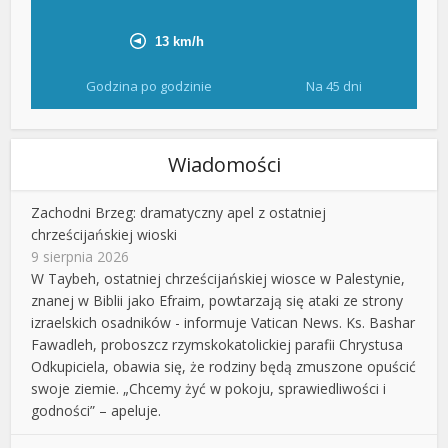
Godzina po godzinie
Na 45 dni
Wiadomości
Zachodni Brzeg: dramatyczny apel z ostatniej
chrześcijańskiej wioski
9 sierpnia 2026
W Taybeh, ostatniej chrześcijańskiej wiosce w Palestynie,
znanej w Biblii jako Efraim, powtarzają się ataki ze strony
izraelskich osadników - informuje Vatican News. Ks. Bashar
Fawadleh, proboszcz rzymskokatolickiej parafii Chrystusa
Odkupiciela, obawia się, że rodziny będą zmuszone opuścić
swoje ziemie. „Chcemy żyć w pokoju, sprawiedliwości i
godności” – apeluje.