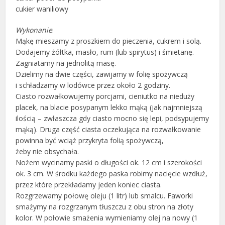
cukier waniliowy
Wykonanie
:
Mąkę mieszamy z proszkiem do pieczenia, cukrem i solą.
Dodajemy żółtka, masło, rum (lub spirytus) i śmietanę.
Zagniatamy na jednolitą masę.
Dzielimy na dwie części, zawijamy w folię spożywczą
i schładzamy w lodówce przez około 2 godziny.
Ciasto rozwałkowujemy porcjami, cieniutko na nieduży
placek, na blacie posypanym lekko mąką (jak najmniejszą
ilością – zwłaszcza gdy ciasto mocno się lepi, podsypujemy
mąką). Druga część ciasta oczekująca na rozwałkowanie
powinna być wciąż przykryta folią spożywczą,
żeby nie obsychała.
Nożem wycinamy paski o długości ok. 12 cm i szerokości
ok. 3 cm. W środku każdego paska robimy nacięcie wzdłuż,
przez które przekładamy jeden koniec ciasta.
Rozgrzewamy połowę oleju (1 litr) lub smalcu. Faworki
smażymy na rozgrzanym tłuszczu z obu stron na złoty
kolor. W połowie smażenia wymieniamy olej na nowy (1