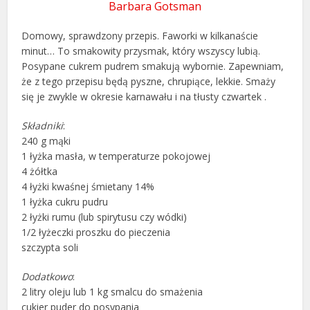
Barbara Gotsman
Domowy, sprawdzony przepis. Faworki w kilkanaście
minut… To smakowity przysmak, który wszyscy lubią.
Posypane cukrem pudrem smakują wybornie. Zapewniam,
że z tego przepisu będą pyszne, chrupiące, lekkie. Smaży
się je zwykle w okresie karnawału i na tłusty czwartek .
Składniki
:
240 g mąki
1 łyżka masła, w temperaturze pokojowej
4 żółtka
4 łyżki kwaśnej śmietany 14%
1 łyżka cukru pudru
2 łyżki rumu (lub spirytusu czy wódki)
1/2 łyżeczki proszku do pieczenia
szczypta soli
Dodatkowo
:
2 litry oleju lub 1 kg smalcu do smażenia
cukier puder do posypania