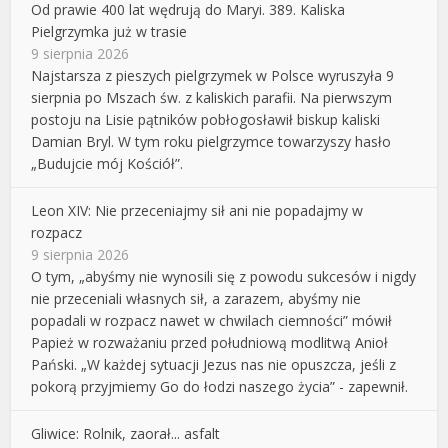
Od prawie 400 lat wędrują do Maryi. 389. Kaliska
Pielgrzymka już w trasie
9 sierpnia 2026
Najstarsza z pieszych pielgrzymek w Polsce wyruszyła 9
sierpnia po Mszach św. z kaliskich parafii. Na pierwszym
postoju na Lisie pątników pobłogosławił biskup kaliski
Damian Bryl. W tym roku pielgrzymce towarzyszy hasło
„Budujcie mój Kościół”.
Leon XIV: Nie przeceniajmy sił ani nie popadajmy w
rozpacz
9 sierpnia 2026
O tym, „abyśmy nie wynosili się z powodu sukcesów i nigdy
nie przeceniali własnych sił, a zarazem, abyśmy nie
popadali w rozpacz nawet w chwilach ciemności” mówił
Papież w rozważaniu przed południową modlitwą Anioł
Pański. „W każdej sytuacji Jezus nas nie opuszcza, jeśli z
pokorą przyjmiemy Go do łodzi naszego życia” - zapewnił.
Gliwice: Rolnik, zaorał... asfalt