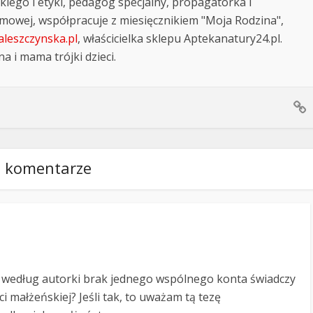
kiego i etyki, pedagog specjalny, propagatorka i
omowej, współpracuje z miesięcznikiem "Moja Rodzina",
leszczynska.pl
, właścicielka sklepu Aptekanatury24.pl.
a i mama trójki dzieci.
 komentarze
 według autorki brak jednego wspólnego konta świadczy
ci małżeńskiej? Jeśli tak, to uważam tą tezę