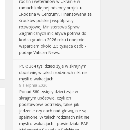
rodzin i weteranów w Ukrainie w
ramach kolejnej odsłony projektu
„Rodzina w Centrum”. Finansowana ze
środków polskiej współpracy
rozwojowej Ministerstwa Spraw
Zagranicznych inicjatywa potrwa do
końca grudnia 2026 roku i obejmie
wsparciem około 2,5 tysiąca osób -
podaje Vatican News.
PCK: 364 tys. dzieci żyje w skrajnym
ubóstwie; w takich rodzinach nikt nie
myśli o wakacjach
8 sierpnia 2026
Ponad 360 tysięcy dzieci żyje w
skrajnym ubóstwie, czyli ich
podstawowe potrzeby, takie jak
jedzenie czy dach nad głową, nie są
spełnione. W takich rodzinach nikt nie
myśli o wakacjach - powiedziała PAP
Małgorzata Szukała z Polskiego