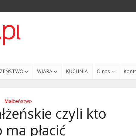
CZEŃSTWO
WIARA
KUCHNIA
O nas
Kont
Małżeństwo
żeńskie czyli kto
o ma płacić
a i Ty – 29 grudnia
Ewangelia i Ty – 27 grud