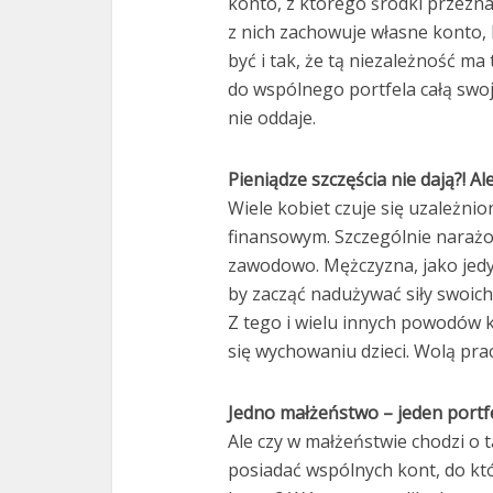
konto, z którego środki przezn
z nich zachowuje własne konto, 
być i tak, że tą niezależność ma
do wspólnego portfela całą swoj
nie oddaje.
Pieniądze szczęścia nie dają?! Al
Wiele kobiet czuje się uzależn
finansowym. Szczególnie narażon
zawodowo. Mężczyzna, jako jedy
by zacząć nadużywać siły swoich
Z tego i wielu innych powodów k
się wychowaniu dzieci. Wolą prac
Jedno małżeństwo – jeden portf
Ale czy w małżeństwie chodzi o 
posiadać wspólnych kont, do kt