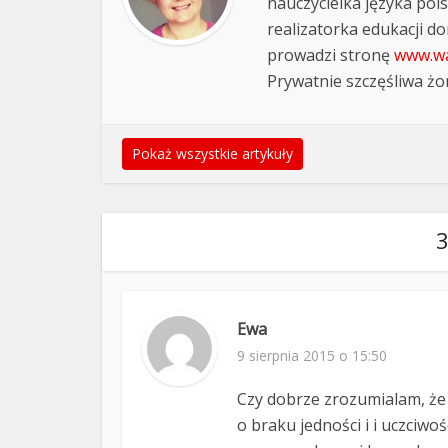
nauczycielka języka pols
realizatorka edukacji d
prowadzi stronę
www.wa
Prywatnie szczęśliwa żon
Pokaż wszystkie artykuły
3
Ewa
9 sierpnia 2015 o 15:50
Czy dobrze zrozumialam, że
o braku jedności i i uczciwoś