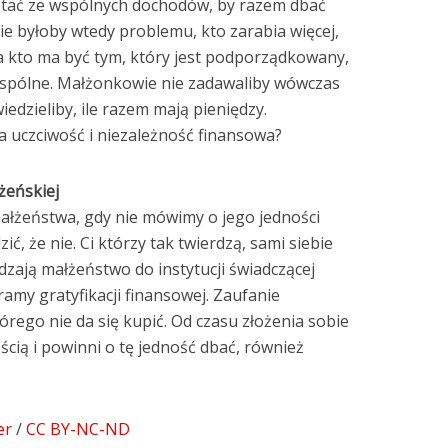
tać ze wspólnych dochodów, by razem dbać
ie byłoby wtedy problemu, kto zarabia więcej,
 a kto ma być tym, który jest podporządkowany,
wspólne. Małżonkowie nie zadawaliby wówczas
 wiedzieliby, ile razem mają pieniędzy.
a uczciwość i niezależność finansowa?
żeńskiej
łżeństwa, gdy nie mówimy o jego jedności
ć, że nie. Ci którzy tak twierdzą, sami siebie
zają małżeństwo do instytucji świadczącej
ramy gratyfikacji finansowej. Zaufanie
órego nie da się kupić. Od czasu złożenia sobie
ścią i powinni o tę jedność dbać, również
er
/
CC BY-NC-ND