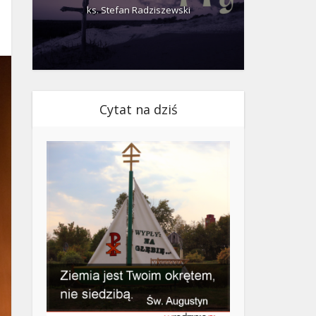
ks. Stefan Radziszewski
ks.
Cytat na dziś