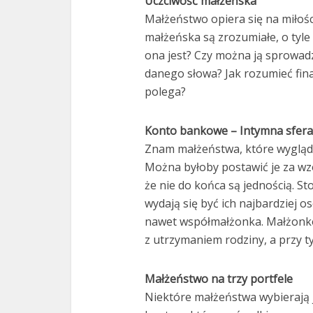
Uczciwość małżeńska
Małżeństwo opiera się na miłości,
małżeńska są zrozumiałe, o tyle
ona jest? Czy można ją sprowad
danego słowa? Jak rozumieć fi
polega?
Konto bankowe – Intymna sfer
Znam małżeństwa, które wyglądaj
Można byłoby postawić je za wzó
że nie do końca są jednością. St
wydają się być ich najbardziej os
nawet współmałżonka. Małżonko
z utrzymaniem rodziny, a przy t
Małżeństwo na trzy portfele
Niektóre małżeństwa wybierają 