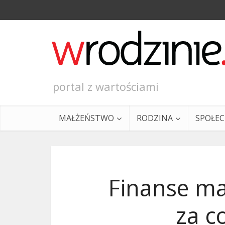
portal z wartościami
MAŁŻEŃSTWO
RODZINA
SPOŁE
Finanse mał
za c
Ewangeli