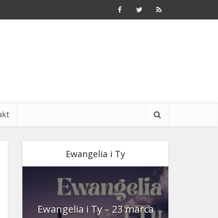
akt
Ewangelia i Ty
nia
Ewangelia i Ty – 23 marca
Ewangeli