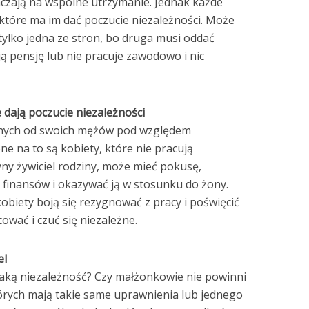
aczają na wspólne utrzymanie. Jednak każde
które ma im dać poczucie niezależności. Może
 tylko jedna ze stron, bo druga musi oddać
ą pensję lub nie pracuje zawodowo i nic
e dają poczucie niezależności
ionych od swoich mężów pod względem
e na to są kobiety, które nie pracują
ny żywiciel rodziny, może mieć pokusę,
 finansów i okazywać ją w stosunku do żony.
obiety boją się rezygnować z pracy i poświęcić
ować i czuć się niezależne.
el
taką niezależność? Czy małżonkowie nie powinni
órych mają takie same uprawnienia lub jednego