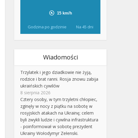
Godzina po godzinie
Na 45 dni
Wiadomości
Trzylatek i jego dziadkowie nie żyją,
rodzice i brat ranni. Rosja znowu zabija
ukraińskich cywilów
8 sierpnia 2026
Cztery osoby, w tym trzyletni chłopiec,
zginęły w nocy z piątku na sobotę w
rosyjskich atakach na Ukrainę; celem
byli zwykli ludzie i cywilna infrastruktura
- poinformował w sobotę prezydent
Ukrainy Wołodymyr Zełenski.