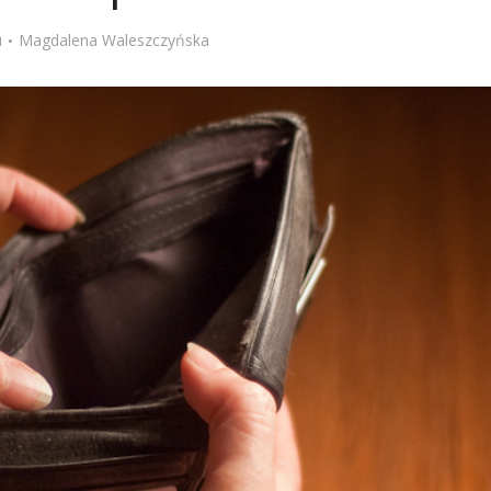
Stefan Radziszewski
ks. Stefan Radziszewski
u
Magdalena Waleszczyńska