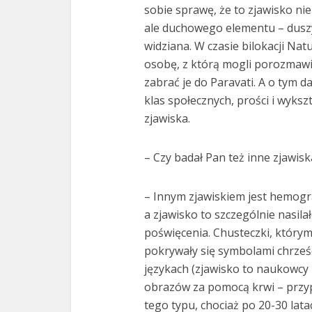
sobie sprawę, że to zjawisko nie
ale duchowego elementu – duszy, 
widziana. W czasie bilokacji Natu
osobę, z którą mogli porozmawi
zabrać je do Paravati. A o tym d
klas społecznych, prości i wyksz
zjawiska.
– Czy badał Pan też inne zjawis
– Innym zjawiskiem jest hemograf
a zjawisko to szczególnie nasila
poświęcenia. Chusteczki, którym
pokrywały się symbolami chrześci
językach (zjawisko to naukowcy
obrazów za pomocą krwi – przyp. 
tego typu, chociaż po 20-30 lat