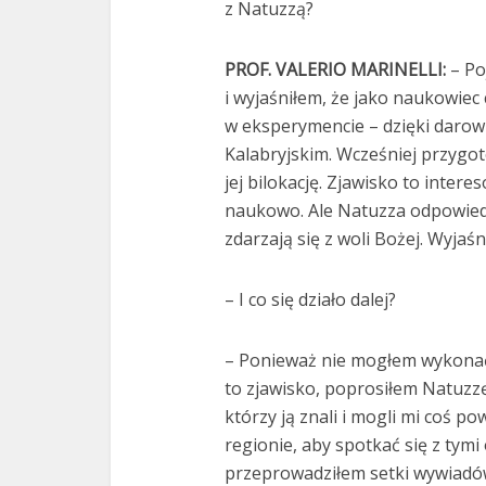
z Natuzzą?
PROF. VALERIO MARINELLI:
– Po
i wyjaśniłem, że jako naukowiec 
w eksperymencie – dzięki darowi 
Kalabryjskim. Wcześniej przygo
jej bilokację. Zjawisko to inter
naukowo. Ale Natuzza odpowiedzi
zdarzają się z woli Bożej. Wyjaśn
– I co się działo dalej?
– Ponieważ nie mogłem wykonać 
to zjawisko, poprosiłem Natuzzę
którzy ją znali i mogli mi coś p
regionie, aby spotkać się z tymi
przeprowadziłem setki wywiadów