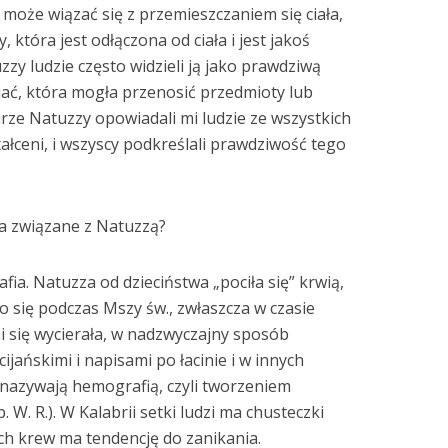
 może wiązać się z przemieszczaniem się ciała,
która jest odłączona od ciała i jest jakoś
zzy ludzie często widzieli ją jako prawdziwą
ać, która mogła przenosić przedmioty lub
arze Natuzzy opowiadali mi ludzie ze wszystkich
tałceni, i wszyscy podkreślali prawdziwość tego
ka związane z Natuzzą?
ia. Natuzza od dzieciństwa „pociła się” krwią,
ło się podczas Mszy św., zwłaszcza w czasie
i się wycierała, w nadzwyczajny sposób
jańskimi i napisami po łacinie i w innych
 nazywają hemografią, czyli tworzeniem
W. R.). W Kalabrii setki ludzi ma chusteczki
ach krew ma tendencję do zanikania.