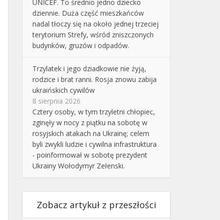
UNICEF. To średnio jedno dziecko
dziennie. Duża część mieszkańców
nadal tłoczy się na około jednej trzeciej
terytorium Strefy, wśród zniszczonych
budynków, gruzów i odpadów.
Trzylatek i jego dziadkowie nie żyją,
rodzice i brat ranni. Rosja znowu zabija
ukraińskich cywilów
8 sierpnia 2026
Cztery osoby, w tym trzyletni chłopiec,
zginęły w nocy z piątku na sobotę w
rosyjskich atakach na Ukrainę; celem
byli zwykli ludzie i cywilna infrastruktura
- poinformował w sobotę prezydent
Ukrainy Wołodymyr Zełenski.
Zobacz artykuł z przeszłości