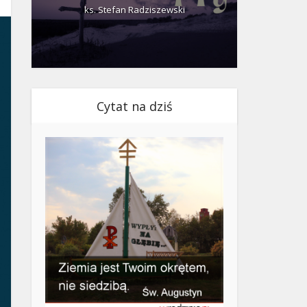
ks. Stefan Radziszewski
ks.
Cytat na dziś