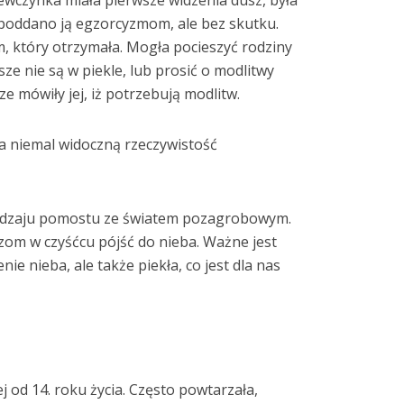
iewczynka miała pierwsze widzenia dusz, była
poddano ją egzorcyzmom, ale bez skutku.
m, który otrzymała. Mogła pocieszyć rodziny
sze nie są w piekle, lub prosić o modlitwy
e mówiły jej, iż potrzebują modlitw.
a niemal widoczną rzeczywistość
rodzaju pomostu ze światem pozagrobowym.
om w czyśćcu pójść do nieba. Ważne jest
nie nieba, ale także piekła, co jest dla nas
ej od 14. roku życia. Często powtarzała,