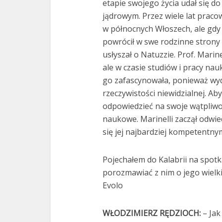
etapie swojego życia udał się do
jądrowym. Przez wiele lat prac
w północnych Włoszech, ale gdy 
powrócił w swe rodzinne strony i 
usłyszał o Natuzzie. Prof. Marine
ale w czasie studiów i pracy nau
go zafascynowała, ponieważ wyd
rzeczywistości niewidzialnej. Ab
odpowiedzieć na swoje wątpliwoś
naukowe. Marinelli zaczął odwied
się jej najbardziej kompetentny
Pojechałem do Kalabrii na spotka
porozmawiać z nim o jego wielkie
Evolo
WŁODZIMIERZ RĘDZIOCH:
– Jak