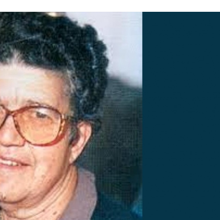
Stefan Radziszewski
ks. Stefan Radziszewski