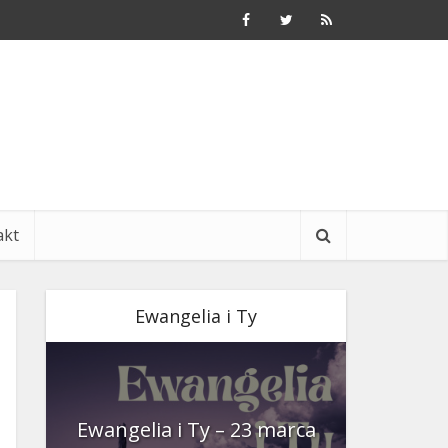
akt
Ewangelia i Ty
nia
Ewangelia i Ty – 23 marca
Ewangeli