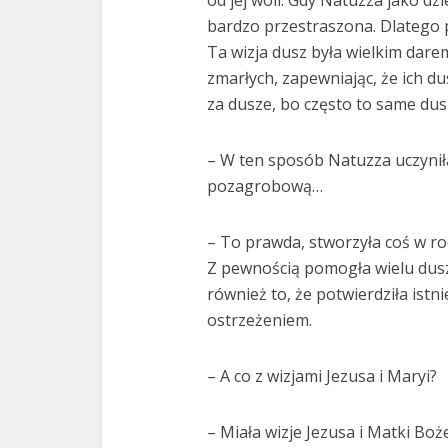
od jej woli. Gdy Natuzza jako dz
bardzo przestraszona. Dlatego 
Ta wizja dusz była wielkim dare
zmarłych, zapewniając, że ich du
za dusze, bo często to same dusz
– W ten sposób Natuzza uczynił
pozagrobową…
– To prawda, stworzyła coś w 
Z pewnością pomogła wielu dusz
również to, że potwierdziła istnie
ostrzeżeniem.
– A co z wizjami Jezusa i Maryi?
– Miała wizje Jezusa i Matki Boż