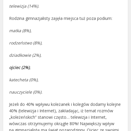
telewizja (14%).
Rodzina gimnazjalisty zajęła miejsca tuż poza podium:
matka (8%),
rodzeństwo (8%),
dziadkowie (2%),
ojciec (2%)
,
katecheta (0%),
nauczyciele (0%).
Jeżeli do 40% wpływu koleżanek i kolegów dodamy kolejne
40% (telewizja i Internet), zakładając, iż temat rozmów
„koleżeńskich” stanowi często… telewizja i Internet,
wówczas otrzymujemy okrągłe 80%! Największy wpływ
na gimnazjalistę ma świat pozarodzinny. Ojciec ze swoimi