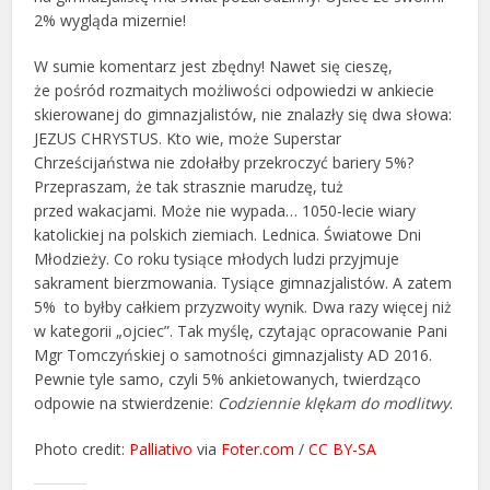
2% wygląda mizernie!
W sumie komentarz jest zbędny! Nawet się cieszę,
że pośród rozmaitych możliwości odpowiedzi w ankiecie
skierowanej do gimnazjalistów, nie znalazły się dwa słowa:
JEZUS CHRYSTUS. Kto wie, może Superstar
Chrześcijaństwa nie zdołałby przekroczyć bariery 5%?
Przepraszam, że tak strasznie marudzę, tuż
przed wakacjami. Może nie wypada… 1050-lecie wiary
katolickiej na polskich ziemiach. Lednica. Światowe Dni
Młodzieży. Co roku tysiące młodych ludzi przyjmuje
sakrament bierzmowania. Tysiące gimnazjalistów. A zatem
5% to byłby całkiem przyzwoity wynik. Dwa razy więcej niż
w kategorii „ojciec”. Tak myślę, czytając opracowanie Pani
Mgr Tomczyńskiej o samotności gimnazjalisty AD 2016.
Pewnie tyle samo, czyli 5% ankietowanych, twierdząco
odpowie na stwierdzenie:
Codziennie klękam do modlitwy
.
Photo credit:
Palliativo
via
Foter.com
/
CC BY-SA