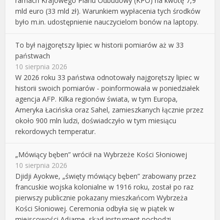
ramach Krajowego Planu Odbudowy (KPO) na kwotę 7,9
mld euro (33 mld zł). Warunkiem wypłacenia tych środków
było m.in. udostępnienie nauczycielom bonów na laptopy.
To był najgorętszy lipiec w historii pomiarów aż w 33
państwach
10 sierpnia 2026
W 2026 roku 33 państwa odnotowały najgorętszy lipiec w
historii swoich pomiarów - poinformowała w poniedziałek
agencja AFP. Kilka regionów świata, w tym Europa,
Ameryka Łacińska oraz Sahel, zamieszkanych łącznie przez
około 900 mln ludzi, doświadczyło w tym miesiącu
rekordowych temperatur.
„Mówiący bęben” wrócił na Wybrzeże Kości Słoniowej
10 sierpnia 2026
Djidji Ayokwe, „święty mówiący bęben” zrabowany przez
francuskie wojska kolonialne w 1916 roku, został po raz
pierwszy publicznie pokazany mieszkańcom Wybrzeża
Kości Słoniowej. Ceremonia odbyła się w piątek w
miejscowości Adjame, skąd instrument pochodzi.