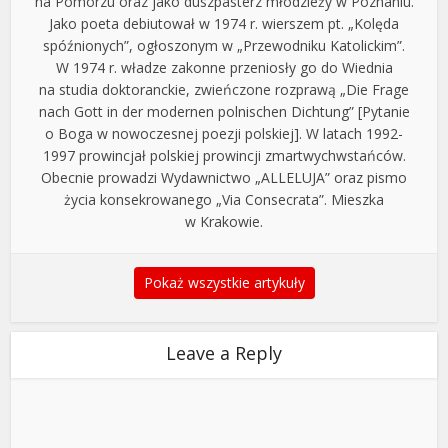
na Pomorzu oraz jako duszpasterz młodzieży w Poznaniu.
Jako poeta debiutował w 1974 r. wierszem pt. „Kolęda
spóźnionych”, ogłoszonym w „Przewodniku Katolickim”.
W 1974 r. władze zakonne przeniosły go do Wiednia
na studia doktoranckie, zwieńczone rozprawą „Die Frage
nach Gott in der modernen polnischen Dichtung” [Pytanie
o Boga w nowoczesnej poezji polskiej]. W latach 1992-
1997 prowincjał polskiej prowincji zmartwychwstańców.
Obecnie prowadzi Wydawnictwo „ALLELUJA” oraz pismo
życia konsekrowanego „Via Consecrata”. Mieszka
w Krakowie.
Pokaż wszystkie artykuły
Leave a Reply