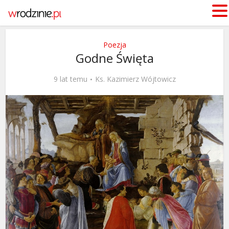
Poezja
Godne Święta
9 lat temu
Ks. Kazimierz Wójtowicz